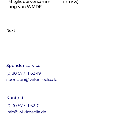
Mitgliederversamml
r (m/w)
ung von WMDE
Next
Footer
Instagram
LinkedIn
Facebook
Mastodon
Spendenservice
(0)30 577 11 62-19
spenden@wikimedia.de
Kontakt
(0)30 577 11 62-0
info@wikimedia.de