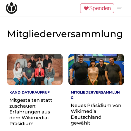
Zum Inhalt überspringen
Spenden
Wikipedia unterstützen
Spenden
Mitglied werden
Mitgliederversammlung
Mitmachen
News
Blog
Veranstaltungen
Publikationen
Tech News
Podcast
KANDIDATURAUFRUF
MITGLIEDERVERSAMMLUN
Themen
G
Mitgestalten statt
Digitales Ehrenamt
Neues Präsidium von
zuschauen:
Freie Bildung
Wikimedia
Erfahrungen aus
Freie Inhalte
Deutschland
dem Wikimedia-
Wissensgerechtigkeit
gewählt
Präsidium
Krieg gegen die Ukraine