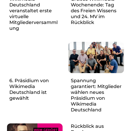
re•shape
Deutschland
Wochenende: Tag
Verschlusssache Prüfung
veranstaltet erste
des Freien Wissens
Wissen. Macht. Gerechtigkeit.
virtuelle
und 24. MV im
Mitgliederversamml
Rückblick
ung
Wikipedia-Schwesterprojekte
MediaWiki
Wikibase
Wikibooks
Wikisource
Wiktionary
Wikiversity
Wikivoyage
6. Präsidium von
Spannung
Wikimedia
garantiert: Mitglieder
Über uns
Deutschland ist
wählen neues
gewählt
Präsidium von
Verein
Wikimedia
Unsere Werte
Deutschland
Strategische Ausrichtung 2030
Ansprechpartner*innen
Rückblick aus
Transparenz