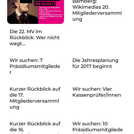
Bamberg:
Wikimedias 20.
Presse
Mitgliederversamml
ung
Suchanfrage
Die 22. MV im
Rückblick: Wer nicht
Suchen
wagt…
Zum Inhalt überspringen
Wir suchen: 7
Die Jahresplanung
Präsidiumsmitgliede
für 2017 beginnt
r
Kurzer Rückblick auf
Wir suchen: Vier
die 17.
Kassenprüfer/innen
Mitgliederversamml
ung
Kurzer Rückblick auf
Wir suchen: 10
die 16.
Präsidiumsmitgliede