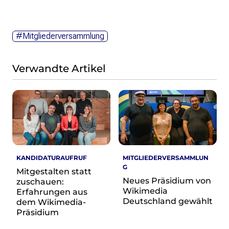
Wikimedia Deutschland wird 20!
Projekte
#Mitgliederversammlung
Featured
Wikipedia
Verwandte Artikel
Wikidata
Wikimedia Commons
Initiativen für freies Wisses
Bündnis Freie Bildung
Bündnis F5
Das ABC des Freien Wissens
Das WikiLibrary Manifest
KANDIDATURAUFRUF
MITGLIEDERVERSAMMLUN
G
GLAM – Kultur- und Gedächtnisinstitutionen
Mitgestalten statt
Neues Präsidium von
Lizenzhinweisgenerator
zuschauen:
Wikimedia
Erfahrungen aus
Monsters of Law
Deutschland gewählt
dem Wikimedia-
Offene Kulturdaten
Präsidium
Projekt Technische Wünsche