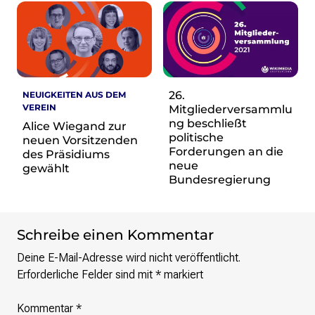
re•shape
Verschlusssache Prüfung
Wissen. Macht. Gerechtigkeit.
Wikipedia-Schwesterprojekte
MediaWiki
26.
NEUIGKEITEN AUS DEM
Wikibase
VEREIN
Mitgliederversammlu
Wikibooks
ng beschließt
Alice Wiegand zur
Wikisource
politische
neuen Vorsitzenden
Forderungen an die
Wiktionary
des Präsidiums
neue
gewählt
Wikiversity
Bundesregierung
Wikivoyage
Über uns
Schreibe einen Kommentar
Verein
Unsere Werte
Deine E-Mail-Adresse wird nicht veröffentlicht.
Strategische Ausrichtung 2030
Erforderliche Felder sind mit
*
markiert
Ansprechpartner*innen
Transparenz
Kommentar
*