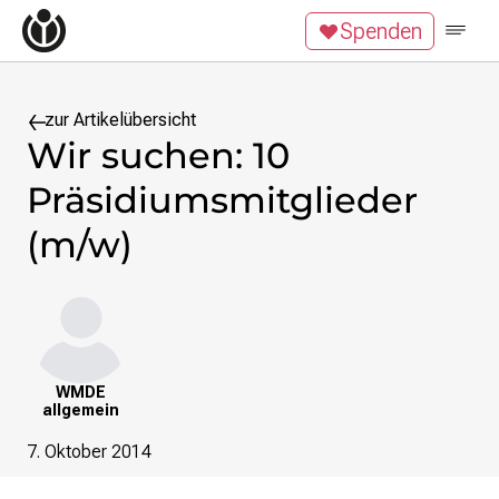
Zum Inhalt überspringen
Spenden
Wikipedia unterstützen
Spenden
Mitglied werden
Mitmachen
zur Artikelübersicht
Wir suchen: 10
News
Präsidiumsmitglieder
Blog
Veranstaltungen
(m/w)
Publikationen
Tech News
Podcast
Themen
Digitales Ehrenamt
WMDE
allgemein
Freie Bildung
Freie Inhalte
7. Oktober 2014
Wissensgerechtigkeit
Krieg gegen die Ukraine