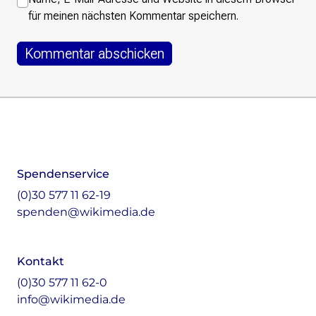
für meinen nächsten Kommentar speichern.
Footer
Instagram
LinkedIn
Facebook
Mastodon
Spendenservice
(0)30 577 11 62-19
spenden@wikimedia.de
Kontakt
(0)30 577 11 62-0
info@wikimedia.de