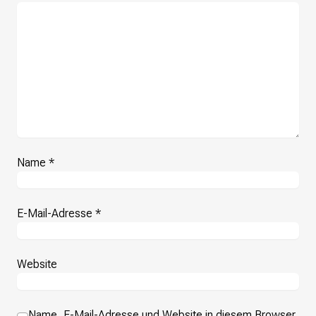
Presse
Suchanfrage
Suchen
Zum Inhalt überspringen
Name
*
E-Mail-Adresse
*
Website
Name, E-Mail-Adresse und Website in diesem Browser