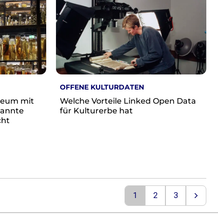
OFFENE KULTURDATEN
seum mit
Welche Vorteile Linked Open Data
kannte
für Kulturerbe hat
cht
1
2
3
Next