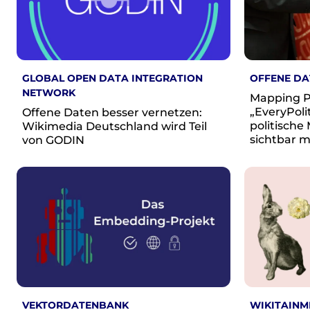
Wikimedia Deutschland wird 20!
Projekte
Featured
GLOBAL OPEN DATA INTEGRATION
OFFENE DA
Wikipedia
NETWORK
Wikidata
Mapping P
„EveryPoli
Offene Daten besser vernetzen:
Wikimedia Commons
politische
Wikimedia Deutschland wird Teil
sichtbar 
von GODIN
Initiativen für freies Wisses
Bündnis Freie Bildung
Bündnis F5
Das ABC des Freien Wissens
Das WikiLibrary Manifest
GLAM – Kultur- und Gedächtnisinstitutionen
Lizenzhinweisgenerator
Monsters of Law
Offene Kulturdaten
Projekt Technische Wünsche
VEKTORDATENBANK
WIKITAINM