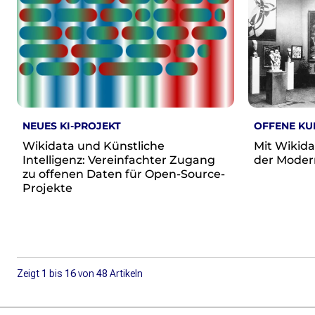
Presse
Suchanfrage
Suchen
Zum Inhalt überspringen
NEUES KI-PROJEKT
OFFENE KU
Wikidata und Künstliche
Mit Wikida
Intelligenz: Vereinfachter Zugang
der Moder
zu offenen Daten für Open-Source-
Projekte
Zeigt
1
bis
16
von
48
Artikeln