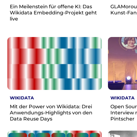
re•shape
Ein Meilenstein für offene KI: Das
GLAMorous
Verschlusssache Prüfung
Wikidata Embedding-Projekt geht
Kunst-Fan
Wissen. Macht. Gerechtigkeit.
live
Wikipedia-Schwesterprojekte
MediaWiki
Wikibase
Wikibooks
Wikisource
Wiktionary
Wikiversity
Wikivoyage
Über uns
WIKIDATA
WIKIDATA
Verein
Mit der Power von Wikidata: Drei
Open Sour
Unsere Werte
Anwendungs-Highlights von den
Interview 
Strategische Ausrichtung 2030
Data Reuse Days
Pintscher
Ansprechpartner*innen
Transparenz