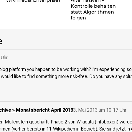
Wikimedia Enterprise?
Alternativen –
Kontrolle behalten
statt Algorithmen
folgen
e
 Uhr
t blog platform you happen to be working with? I'm experiencing s
 would like to find something more risk-free. Do you have any solu
chive » Monatsbericht April 2013
3. Mai 2013 um 10:17 Uhr
ßen Meilenstein geschafft. Phase 2 von Wikidata (Infoboxen) wurde
n (vorher bereits in 11 Wikipedien in Betrieb). Sie sind jetzt in de