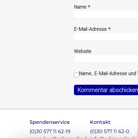
Name
*
E-Mail-Adresse
*
Website
Name, E-Mail-Adresse und 
Footer
Spendenservice
Kontakt
Instagram
LinkedIn
Facebook
Mastodon
(0)30 577 11 62-19
(0)30 577 11 62-0