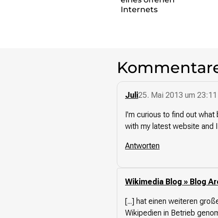
re•shape
Internets
Verschlusssache Prüfung
Wissen. Macht. Gerechtigkeit.
Wikipedia-Schwesterprojekte
MediaWiki
Kommentar
Wikibase
Wikibooks
Wikisource
Juli
25. Mai 2013 um 23:11
Wiktionary
I'm curious to find out wha
Wikiversity
with my latest website and I
Wikivoyage
Antworten
Über uns
Verein
Unsere Werte
Wikimedia Blog » Blog Ar
Strategische Ausrichtung 2030
Ansprechpartner*innen
[...] hat einen weiteren gro
Transparenz
Wikipedien in Betrieb genomme