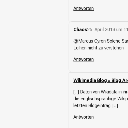
Antworten
Presse
Suchanfrage
Chaos
25. April 2013 um 1
Suchen
@Marcus Cyron Solche Sach
Zum Inhalt überspringen
Leihen nicht zu verstehen.
Antworten
Wikimedia Blog » Blog Ar
[...] Daten von Wikidata in
die englischsprachige Wiki
letzten Blogeintrag. [...]
Antworten