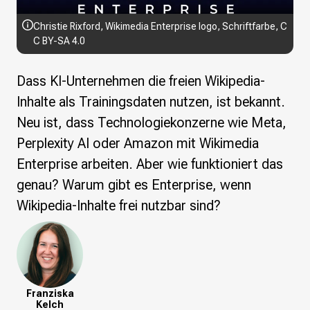
Wikimedia Deutschland wird 20!
Christie Rixford,
Wikimedia Enterprise logo
, Schriftfarbe,
C
C BY-SA 4.0
Projekte
Featured
Wikipedia
Dass KI-Unternehmen die freien Wikipedia-
Wikidata
Inhalte als Trainingsdaten nutzen, ist bekannt.
Wikimedia Commons
Neu ist, dass Technologiekonzerne wie Meta,
Perplexity AI oder Amazon mit Wikimedia
Initiativen für freies Wisses
Bündnis Freie Bildung
Enterprise arbeiten. Aber wie funktioniert das
Bündnis F5
genau? Warum gibt es Enterprise, wenn
Das ABC des Freien Wissens
Wikipedia-Inhalte frei nutzbar sind?
Das WikiLibrary Manifest
GLAM – Kultur- und Gedächtnisinstitutionen
Lizenzhinweisgenerator
Monsters of Law
Offene Kulturdaten
Franziska
Projekt Technische Wünsche
Kelch