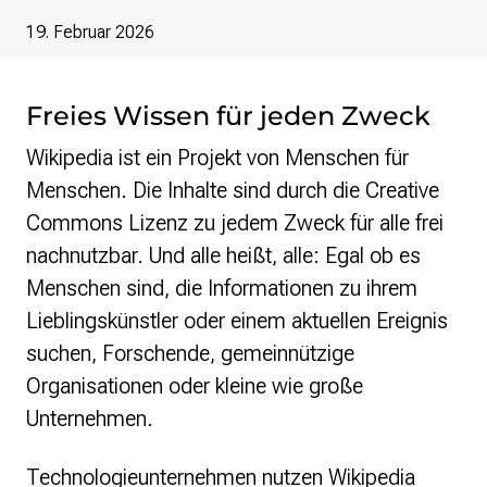
re•shape
Verschlusssache Prüfung
19. Februar 2026
Wissen. Macht. Gerechtigkeit.
Wikipedia-Schwesterprojekte
Freies Wissen für jeden Zweck
MediaWiki
Wikipedia ist ein Projekt von Menschen für
Wikibase
Wikibooks
Menschen. Die Inhalte sind durch die Creative
Wikisource
Commons Lizenz zu jedem Zweck für alle frei
Wiktionary
nachnutzbar. Und alle heißt, alle: Egal ob es
Wikiversity
Menschen sind, die Informationen zu ihrem
Wikivoyage
Lieblingskünstler oder einem aktuellen Ereignis
Über uns
suchen, Forschende, gemeinnützige
Verein
Organisationen oder kleine wie große
Unsere Werte
Unternehmen.
Strategische Ausrichtung 2030
Ansprechpartner*innen
Transparenz
Technologieunternehmen nutzen Wikipedia