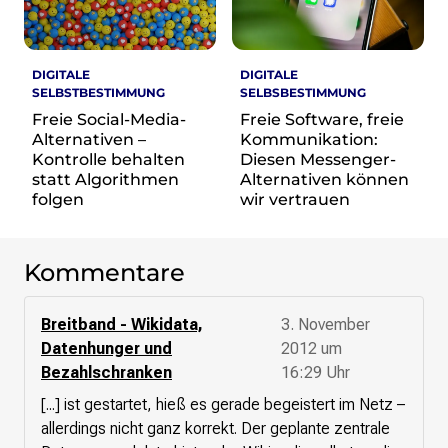
re•shape
Verschlusssache Prüfung
Wissen. Macht. Gerechtigkeit.
DIGITALE
DIGITALE
SELBSTBESTIMMUNG
SELBSBESTIMMUNG
Wikipedia-Schwesterprojekte
Freie Social-Media-
Freie Software, freie
MediaWiki
Alternativen –
Kommunikation:
Wikibase
Kontrolle behalten
Diesen Messenger-
Wikibooks
statt Algorithmen
Alternativen können
Wikisource
folgen
wir vertrauen
Wiktionary
Wikiversity
Wikivoyage
Kommentare
Über uns
Breitband - Wikidata,
3. November
Verein
Datenhunger und
2012 um
Unsere Werte
Bezahlschranken
16:29 Uhr
Strategische Ausrichtung 2030
[...] ist gestartet, hieß es gerade begeistert im Netz –
Ansprechpartner*innen
allerdings nicht ganz korrekt. Der geplante zentrale
Transparenz