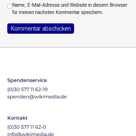
Name, E-Mail-Adresse und Website in diesem Browser
für meinen nächsten Kommentar speichern.
Footer
Instagram
LinkedIn
Facebook
Mastodon
Spendenservice
(0)30 577 11 62-19
spenden@wikimedia.de
Kontakt
(0)30 577 11 62-0
info@wikimedia.de