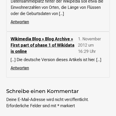
Datensammelplatz hinter der Wikipedia soll etwa die
Einwohnerzahlen von Orten, die Länge von Flüssen
Presse
oder die Geburtsdaten von [...]
Suchanfrage
Antworten
Suchen
Wikimedia Blog » Blog Archive »
1. November
Zum Inhalt überspringen
First part of phase 1 of Wikidata
2012 um
is online
16:29 Uhr
[...] Die deutsche Version dieses Artikels ist hier. [...]
Antworten
Schreibe einen Kommentar
Deine E-Mail-Adresse wird nicht veröffentlicht.
Erforderliche Felder sind mit
*
markiert