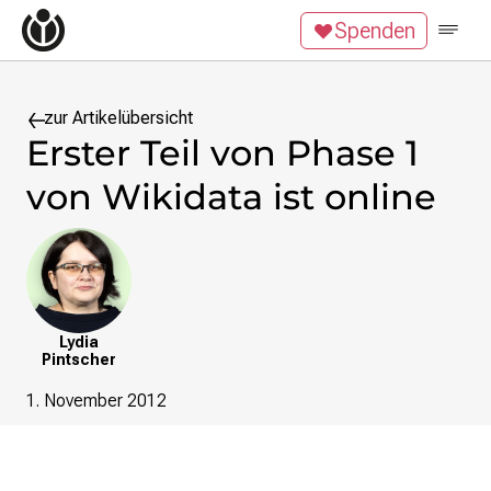
Zum Inhalt überspringen
Spenden
Wikipedia unterstützen
Spenden
Mitglied werden
Mitmachen
zur Artikelübersicht
Erster Teil von Phase 1
News
von Wikidata ist online
Blog
Veranstaltungen
Publikationen
Tech News
Podcast
Lydia
Themen
Pintscher
Digitales Ehrenamt
1. November 2012
Freie Bildung
Freie Inhalte
Wissensgerechtigkeit
Krieg gegen die Ukraine