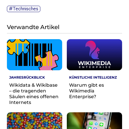
Wikimedia Deutschland wird 20!
#Technisches
Projekte
Featured
Verwandte Artikel
Wikipedia
Wikidata
Wikimedia Commons
Initiativen für freies Wisses
Bündnis Freie Bildung
Bündnis F5
JAHRESRÜCKBLICK
KÜNSTLICHE INTELLIGENZ
Das ABC des Freien Wissens
Wikidata & Wikibase
Warum gibt es
Das WikiLibrary Manifest
– die tragenden
Wikimedia
GLAM – Kultur- und Gedächtnisinstitutionen
Säulen eines offenen
Enterprise?
Lizenzhinweisgenerator
Internets
Monsters of Law
Offene Kulturdaten
Projekt Technische Wünsche