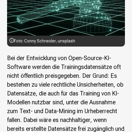
Wikimedia Deutschland wird 20!
Projekte
Featured
Wikipedia
Wikidata
Foto: Conny Schneider,
unsplash
Wikimedia Commons
Bei der Entwicklung von Open-Source-KI-
Initiativen für freies Wisses
Software werden die Trainingsdatensätze oft
Bündnis Freie Bildung
nicht öffentlich preisgegeben. Der Grund: Es
Bündnis F5
Das ABC des Freien Wissens
bestehen zu viele rechtliche Unsicherheiten, ob
Das WikiLibrary Manifest
Datensätze, die auch für das Training von KI-
GLAM – Kultur- und Gedächtnisinstitutionen
Modellen nutzbar sind, unter die Ausnahme
Lizenzhinweisgenerator
zum Text- und Data-Mining im Urheberrecht
Monsters of Law
Offene Kulturdaten
fallen. Dabei wäre es nachhaltiger, wenn
Projekt Technische Wünsche
bereits erstellte Datensätze frei zugänglich und