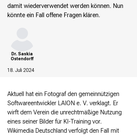
re•shape
damit wiederverwendet werden können. Nun
Verschlusssache Prüfung
könnte ein Fall offene Fragen klären.
Wissen. Macht. Gerechtigkeit.
Wikipedia-Schwesterprojekte
MediaWiki
Wikibase
Wikibooks
Dr. Saskia
Ostendorff
Wikisource
Wiktionary
18. Juli 2024
Wikiversity
Wikivoyage
Aktuell hat ein Fotograf den gemeinnützigen
Über uns
Softwareentwickler LAION e. V. verklagt. Er
Verein
Unsere Werte
wirft dem Verein die unrechtmäßige Nutzung
Strategische Ausrichtung 2030
eines seiner Bilder für KI-Training vor.
Ansprechpartner*innen
Wikimedia Deutschland verfolgt den Fall mit
Transparenz