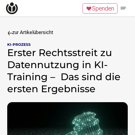
Zum Inhalt überspringen
Spenden
Wikipedia unterstützen
Spenden
Mitglied werden
Mitmachen
zur Artikelübersicht
KI-PROZESS
News
Erster Rechtsstreit zu
Blog
Veranstaltungen
Datennutzung in KI-
Publikationen
Training – Das sind die
Tech News
Podcast
ersten Ergebnisse
Themen
Digitales Ehrenamt
Freie Bildung
Freie Inhalte
Wissensgerechtigkeit
Krieg gegen die Ukraine