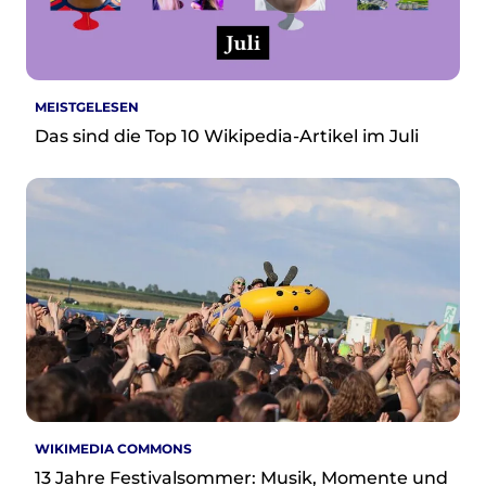
re•shape
Verschlusssache Prüfung
Wissen. Macht. Gerechtigkeit.
Wikipedia-Schwesterprojekte
MEISTGELESEN
MediaWiki
Das sind die Top 10 Wikipedia-Artikel im Juli
Wikibase
Wikibooks
Wikisource
Wiktionary
Wikiversity
Wikivoyage
Über uns
Verein
Unsere Werte
Strategische Ausrichtung 2030
Ansprechpartner*innen
WIKIMEDIA COMMONS
Transparenz
13 Jahre Festivalsommer: Musik, Momente und