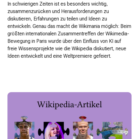
In schwierigen Zeiten ist es besonders wichtig,
Wikimedia Deutschland wird 20!
zusammenzurücken und Herausforderungen zu
diskutieren, Erfahrungen zu teilen und Ideen zu
Projekte
entwickeln. Genau das macht die Wikimania möglich: Beim
Featured
größten internationalen Zusammentreffen der Wikimedia-
Wikipedia
Bewegung in Paris wurde über den Einfluss von KI auf
Wikidata
freie Wissensprojekte wie die Wikipedia diskutiert, neue
Wikimedia Commons
Ideen entwickelt und eine Weltpremiere gefeiert.
Initiativen für freies Wisses
Bündnis Freie Bildung
Bündnis F5
Das ABC des Freien Wissens
Das WikiLibrary Manifest
GLAM – Kultur- und Gedächtnisinstitutionen
Lizenzhinweisgenerator
Monsters of Law
Offene Kulturdaten
Projekt Technische Wünsche