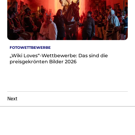
FOTOWETTBEWERBE
„Wiki Loves“-Wettbewerbe: Das sind die
preisgekrönten Bilder 2026
Next
Footer
Instagram
LinkedIn
Facebook
Mastodon