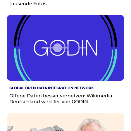
tausende Fotos
Presse
Suchanfrage
Suchen
Zum Inhalt überspringen
GLOBAL OPEN DATA INTEGRATION NETWORK
Offene Daten besser vernetzen: Wikimedia
Deutschland wird Teil von GODIN