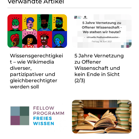
Verwandte Artikel
Presse
Suchanfrage
Suchen
Zum Inhalt überspringen
Wissensgerechtigkei
5 Jahre Vernetzung
t – wie Wikimedia
zu Offener
diverser,
Wissenschaft und
partizipativer und
kein Ende in Sicht
gleichberechtigter
(2/3)
werden soll