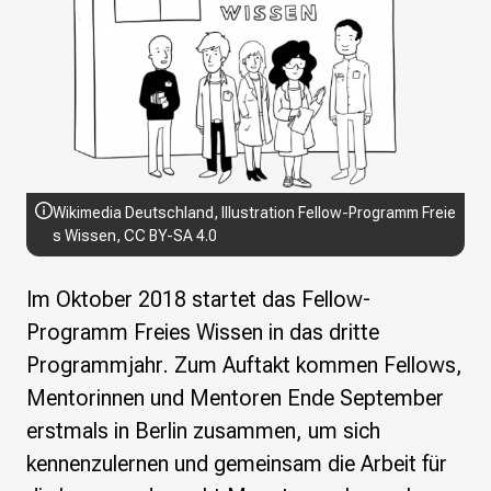
Wikimedia Deutschland wird 20!
Projekte
Featured
Wikipedia
Wikidata
Wikimedia Commons
Wikimedia Deutschland, Illustration Fellow-Programm Freie
Initiativen für freies Wisses
s Wissen, CC BY-SA 4.0
Bündnis Freie Bildung
Bündnis F5
Im Oktober 2018 startet das Fellow-
Das ABC des Freien Wissens
Programm Freies Wissen in das dritte
Das WikiLibrary Manifest
Programmjahr. Zum Auftakt kommen Fellows,
GLAM – Kultur- und Gedächtnisinstitutionen
Lizenzhinweisgenerator
Mentorinnen und Mentoren Ende September
Monsters of Law
erstmals in Berlin zusammen, um sich
Offene Kulturdaten
kennenzulernen und gemeinsam die Arbeit für
Projekt Technische Wünsche