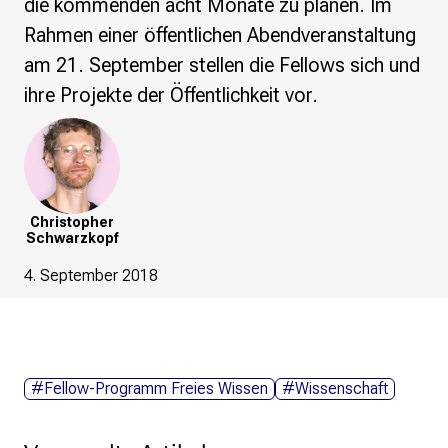
die kommenden acht Monate zu planen. Im
re•shape
Verschlusssache Prüfung
Rahmen einer öffentlichen Abendveranstaltung
Wissen. Macht. Gerechtigkeit.
am 21. September stellen die Fellows sich und
ihre Projekte der Öffentlichkeit vor.
Wikipedia-Schwesterprojekte
MediaWiki
Wikibase
Wikibooks
Wikisource
Wiktionary
Christopher
Schwarzkopf
Wikiversity
Wikivoyage
4. September 2018
Über uns
Verein
Unsere Werte
Strategische Ausrichtung 2030
#Fellow-Programm Freies Wissen
#Wissenschaft
Ansprechpartner*innen
Transparenz