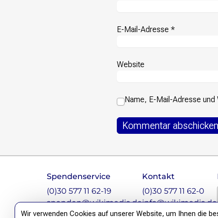
Presse
E-Mail-Adresse
*
Suchanfrage
Website
Suchen
Zum Inhalt überspringen
Name, E-Mail-Adresse und 
Footer
Spendenservice
Kontakt
Instagram
LinkedIn
Facebook
Mastodon
(0)30 577 11 62-19
(0)30 577 11 62-0
spenden@wikimedia.de
info@wikimedia.de
Wir verwenden Cookies auf unserer Website, um Ihnen die best