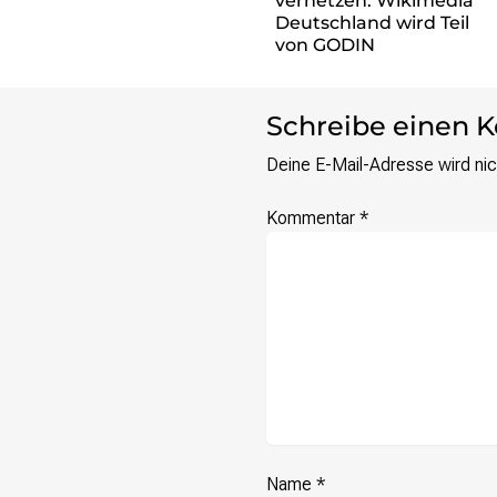
vernetzen: Wikimedia
re•shape
Deutschland wird Teil
Verschlusssache Prüfung
von GODIN
Wissen. Macht. Gerechtigkeit.
Wikipedia-Schwesterprojekte
Schreibe einen
MediaWiki
Wikibase
Deine E-Mail-Adresse wird nich
Wikibooks
Wikisource
Kommentar
*
Wiktionary
Wikiversity
Wikivoyage
Über uns
Verein
Unsere Werte
Strategische Ausrichtung 2030
Ansprechpartner*innen
Transparenz
Name
*