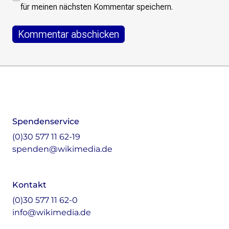
für meinen nächsten Kommentar speichern.
Footer
Instagram
LinkedIn
Facebook
Mastodon
Spendenservice
(0)30 577 11 62-19
spenden@wikimedia.de
Kontakt
(0)30 577 11 62-0
info@wikimedia.de