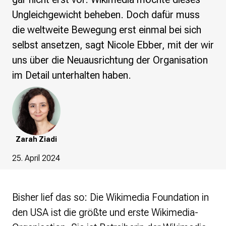
re•shape
Ungleichgewicht beheben. Doch dafür muss
Verschlusssache Prüfung
Wissen. Macht. Gerechtigkeit.
die weltweite Bewegung erst einmal bei sich
selbst ansetzen, sagt Nicole Ebber, mit der wir
Wikipedia-Schwesterprojekte
uns über die Neuausrichtung der Organisation
MediaWiki
im Detail unterhalten haben.
Wikibase
Wikibooks
Wikisource
Wiktionary
Wikiversity
Wikivoyage
Zarah Ziadi
25. April 2024
Über uns
Verein
Unsere Werte
Strategische Ausrichtung 2030
Bisher lief das so: Die Wikimedia Foundation in
Ansprechpartner*innen
den USA ist die größte und erste Wikimedia-
Transparenz