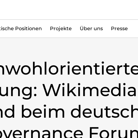
tische Positionen
Projekte
Über uns
Presse
wohlorientiert
erung: Wikimedia
nd beim deutsc
Governance Foru