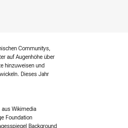
hnischen Communitys,
lter auf Augenhöhe über
ikte hinzuweisen und
wickeln. Dieses Jahr
F5 aus Wikimedia
ge Foundation
agesspiegel Background