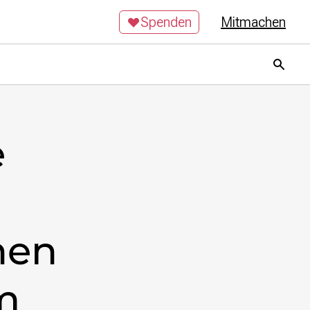
Spenden
Mitmachen
e
hen
m