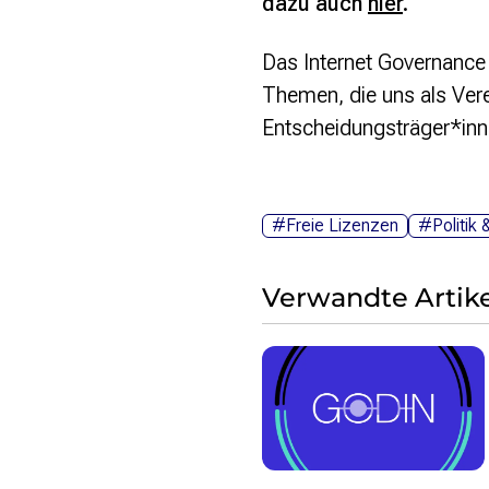
dazu auch
hier
.
Das Internet Governance
Themen, die uns als Verei
Entscheidungsträger*inn
#Freie Lizenzen
#Politik 
Verwandte Artike