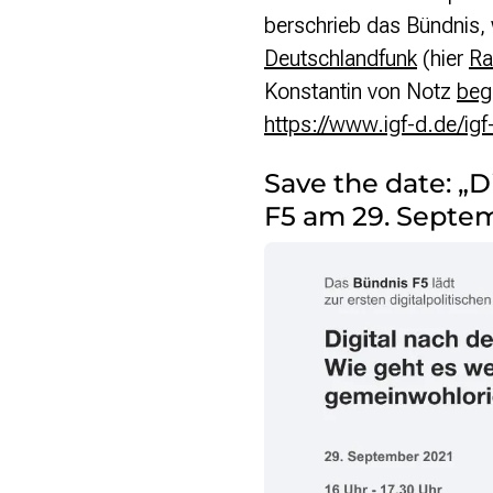
berschrieb das Bündnis,
Presse
Deutschlandfunk
(hier
Ra
Konstantin von Notz
beg
Suchanfrage
https://www.igf-d.de/ig
Suchen
Save the date: „
Zum Inhalt überspringen
F5 am 29. Septe