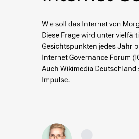
Wikimedia Deutschland wird 20!
Projekte
Wie soll das Internet von Mo
Featured
Diese Frage wird unter vielfält
Wikipedia
Wikidata
Gesichtspunkten jedes Jahr 
Wikimedia Commons
Internet Governance Forum (IG
Initiativen für freies Wisses
Auch Wikimedia Deutschland 
Bündnis Freie Bildung
Impulse.
Bündnis F5
Das ABC des Freien Wissens
Das WikiLibrary Manifest
GLAM – Kultur- und Gedächtnisinstitutionen
Lizenzhinweisgenerator
Monsters of Law
Offene Kulturdaten
Projekt Technische Wünsche