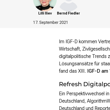
re•shape
Verschlusssache Prüfung
Wissen. Macht. Gerechtigkeit.
Lilli Iliev
Bernd Fiedler
17. September 2021
Wikipedia-Schwesterprojekte
MediaWiki
Wikibase
Im IGF-D kommen Vertret
Wikibooks
Wikisource
Wirtschaft, Zivilgesells
Wiktionary
digitalpolitische Trends 
Wikiversity
Lösungsansätze für staat
Wikivoyage
fand das XIII.
IGF-D am 
Über uns
Refresh Digitalpol
Verein
Unsere Werte
Ein Perspektivwechsel in 
Strategische Ausrichtung 2030
Deutschland, AlgorithmW
Ansprechpartner*innen
Transparenz
Deutschland und Reporte