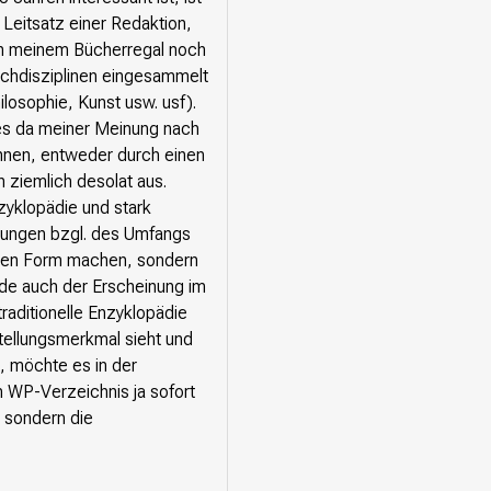
 Leitsatz einer Redaktion,
 in meinem Bücherregal noch
achdisziplinen eingesammelt
ilosophie, Kunst usw. usf).
 es da meiner Meinung nach
ennen, entweder durch einen
 ziemlich desolat aus.
nzyklopädie und stark
kungen bzgl. des Umfangs
nellen Form machen, sondern
de auch der Erscheinung im
traditionelle Enzyklopädie
stellungsmerkmal sieht und
, möchte es in der
m WP-Verzeichnis ja sofort
 sondern die