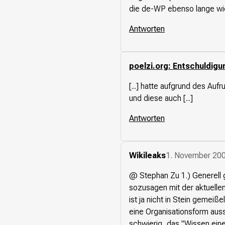
die de-WP ebenso lange wie 
Presse
Antworten
Suchanfrage
poelzi.org: Entschuldigu
Suchen
Zum Inhalt überspringen
[...] hatte aufgrund des A
und diese auch [...]
Antworten
Wikileaks
1. November 200
@ Stephan Zu 1.) Generell g
sozusagen mit der aktuellen
ist ja nicht in Stein gemei
eine Organisationsform ausse
schwierig, das "Wissen eine