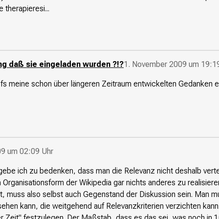
therapieresi...
ng daß sie eingeladen wurden ?!?
1. November 2009 um 19:1
ufrufs meine schon über längeren Zeitraum entwickelten Gedanken 
9 um 02:09 Uhr
ebe ich zu bedenken, dass man die Relevanz nicht deshalb vertei
 Organisationsform der Wikipedia gar nichts anderes zu realisiere
ßelt, muss also selbst auch Gegenstand der Diskussion sein. Man m
hen kann, die weitgehend auf Relevanzkriterien verzichten kann. Z
r Zeit" festzulegen. Der Maßstab, dass es das sei, was noch in 10 