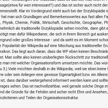
age(etwa für wen interessant?) und das ist sicher auch nicht der
mmenstellt. Klar im Vordergrund steht auch bei der Enzyklopädie
 hat man sich Grundlagen und Bemerkenswertes aus fast allen F
, Physik, Chemie, Politik, Wirtschaft, Geschichte, Geographie, Ph
rnehmlich als traditionelle Enzyklopädie sehen möchte, dann gibt
tigt man dafür Wikipedianer, die sich in ihrem Bereich gut ausk
rgrund oder großes Interesse - und da sieht es im Moment schon
 Popularität der Wikipedia auf eine Mischung aus traditioneller E
exikon. Das liegt auch daran, dass die WP eben keinen Beschrän
 ist. Man sollte also keinen unüberlegten Rückschritt zur traditio
le man mit welcher Organisationsform umsetzen möchte. Das wür
 3.) Viele möchten deshalb in die Wikipedia, weil sie eben keine 
che oder sein Anliegen eine gewisse Eigenartigkeit bzw. ein Allein
ist, dass darüber weitergehend informiert werden kann und sollte
trages sehen. Das ist nachvollziehbar, weil gerade solche Dinge i
d die Gründe für die Fehden sind sicher nicht Ehre und Ansehen,
zkriterien und Teilen der Organisationsstruktur.