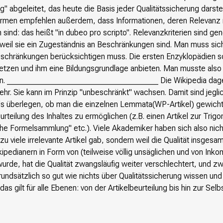
" abgeleitet, das heute die Basis jeder Qualitätssicherung darstel
e Normen empfehlen außerdem, dass Informationen, deren Relevanz
ind: das heißt "in dubeo pro scripto". Relevanzkriterien sind gener
 weil sie ein Zugeständnis an Beschränkungen sind. Man muss si
chränkungen berücksichtigen muss. Die ersten Enzyklopädien so
etzen und ihm eine Bildungsgrundlage anbieten. Man musste also 
en. ______________________________________ Die Wikipedia dage
r. Sie kann im Prinzip "unbeschränkt" wachsen. Damit sind jeglic
falls überlegen, ob man die einzelnen Lemmata(WP-Artikel) gewic
rteilung des Inhaltes zu ermöglichen (z.B. einen Artikel zur Trig
 Formelsammlung" etc.). Viele Akademiker haben sich also nich
zu viele irrelevante Artikel gab, sondern weil die Qualität insgesam
pedianern in Form von (teilweise völlig unsäglichen und von Ink
 wurde, hat die Qualität zwangsläufig weiter verschlechtert, und z
rundsätzlich so gut wie nichts über Qualitätssicherung wissen und 
as gilt für alle Ebenen: von der Artikelbeurteilung bis hin zur Selb