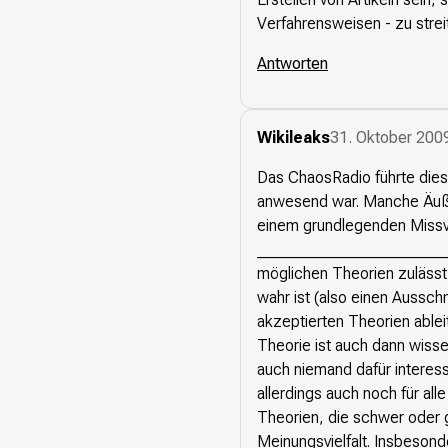
Verfahrensweisen - zu streit
Antworten
Wikileaks
31. Oktober 200
Das ChaosRadio führte die
anwesend war. Manche Äuße
einem grundlegenden Missver
__________________________
möglichen Theorien zulässt,
wahr ist (also einen Ausschni
akzeptierten Theorien ableit
Theorie ist auch dann wisse
auch niemand dafür interessi
allerdings auch noch für al
Theorien, die schwer oder g
Meinungsvielfalt. Insbesond