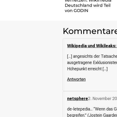
vernetzen: Wikimedia
re•shape
Deutschland wird Teil
Verschlusssache Prüfung
von GODIN
Wissen. Macht. Gerechtigkeit.
Wikipedia-Schwesterprojekte
Kommentar
MediaWiki
Wikibase
Wikibooks
Wikipedia und Wikileaks
Wikisource
[...] angesichts der Tatsa
Wiktionary
ausgetragene Exklusionisten
Wikiversity
Höhepunkt erreicht [...]
Wikivoyage
Antworten
Über uns
Verein
Unsere Werte
netsphere
2. November 20
Strategische Ausrichtung 2030
Ansprechpartner*innen
de-letepedia... “Wenn das 
Transparenz
begreifen.” (Jostein Gaarde