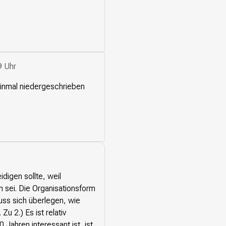
9 Uhr
einmal niedergeschrieben
digen sollte, weil
n sei. Die Organisationsform
uss sich überlegen, wie
u 2.) Es ist relativ
Jahren interessant ist, ist