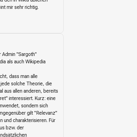
nt mir sehr richtig.
r Admin "Sargoth"
ia als auch Wikipedia
cht, dass man alle
 jede solche Theorie, die
al aus allen anderen, bereits
et" interessiert. Kurz: eine
 anwendet, sondern sich
Demgegenüber gilt "Relevanz"
n und charakterisieren. Für
mus bzw. der
undsätzlichen