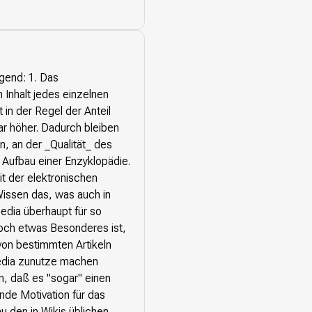
gend: 1. Das
 Inhalt jedes einzelnen
 in der Regel der Anteil
r höher. Dadurch bleiben
n, an der _Qualität_ des
m Aufbau einer Enzyklopädie.
it der elektronischen
Wissen das, was auch in
pedia überhaupt für so
 doch etwas Besonderes ist,
von bestimmten Artikeln
pedia zunutze machen
n, daß es "sogar" einen
nde Motivation für das
au den in Wikis üblichen