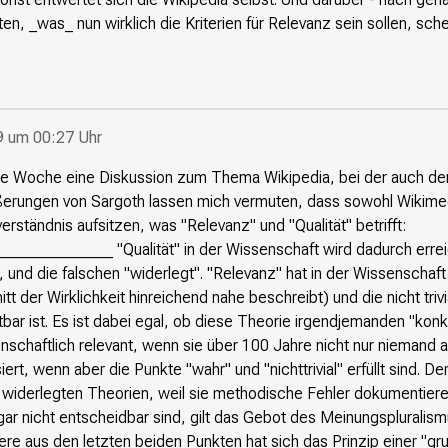
en, _was_ nun wirklich die Kriterien für Relevanz sein sollen, schei
9 um 00:27 Uhr
se Woche eine Diskussion zum Thema Wikipedia, bei der auch de
rungen von Sargoth lassen mich vermuten, dass sowohl Wikimed
ständnis aufsitzen, was "Relevanz" und "Qualität" betrifft:
____________ "Qualität" in der Wissenschaft wird dadurch errei
 und die falschen "widerlegt". "Relevanz" hat in der Wissenschaft
tt der Wirklichkeit hinreichend nahe beschreibt) und die nicht trivi
bar ist. Es ist dabei egal, ob diese Theorie irgendjemanden "konkr
nschaftlich relevant, wenn sie über 100 Jahre nicht nur niemand
ert, wenn aber die Punkte "wahr" und "nichttrivial" erfüllt sind. 
le widerlegten Theorien, weil sie methodische Fehler dokumentiere
ar nicht entscheidbar sind, gilt das Gebot des Meinungspluralis
ere aus den letzten beiden Punkten hat sich das Prinzip einer "gr