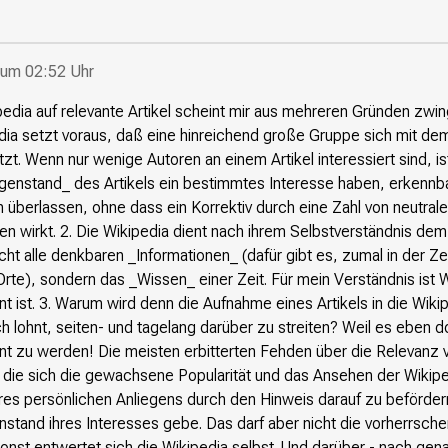
 um 02:52 Uhr
edia auf relevante Artikel scheint mir aus mehreren Gründen zwin
dia setzt voraus, daß eine hinreichend große Gruppe sich mit dem
tzt. Wenn nur wenige Autoren an einem Artikel interessiert sind, ist
genstand_ des Artikels ein bestimmtes Interesse haben, erkennba
n überlassen, ohne dass ein Korrektiv durch eine Zahl von neutrale
oren wirkt. 2. Die Wikipedia dient nach ihrem Selbstverständnis de
cht alle denkbaren _Informationen_ (dafür gibt es, zumal in der Ze
te), sondern das _Wissen_ einer Zeit. Für mein Verständnis ist 
t ist. 3. Warum wird denn die Aufnahme eines Artikels in die Wiki
ch lohnt, seiten- und tagelang darüber zu streiten? Weil es eben
nt zu werden! Die meisten erbitterten Fehden über die Relevanz 
 die sich die gewachsene Popularität und das Ansehen der Wiki
hres persönlichen Anliegens durch den Hinweis darauf zu beförder
stand ihres Interesses gebe. Das darf aber nicht die vorherrsche
 sonst entwertet sich die Wikipedia selbst. Und darüber - nach gen