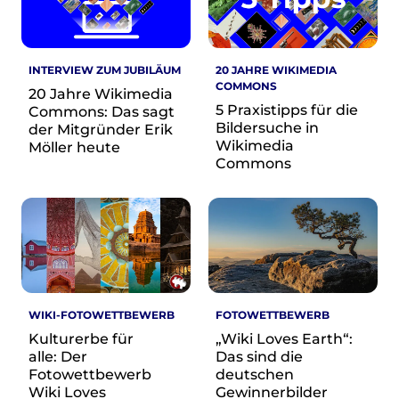
Presse
INTERVIEW ZUM JUBILÄUM
20 JAHRE WIKIMEDIA
Suchanfrage
COMMONS
20 Jahre Wikimedia
5 Praxistipps für die
Commons: Das sagt
Suchen
Bildersuche in
der Mitgründer Erik
Zum Inhalt überspringen
Wikimedia
Möller heute
Commons
WIKI-FOTOWETTBEWERB
FOTOWETTBEWERB
Kulturerbe für
„Wiki Loves Earth“:
alle: Der
Das sind die
Fotowettbewerb
deutschen
Wiki Loves
Gewinnerbilder