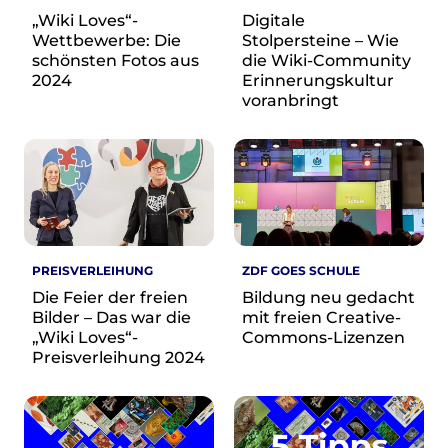
re•shape
„Wiki Loves“-
Digitale
Verschlusssache Prüfung
Wettbewerbe: Die
Stolpersteine – Wie
Wissen. Macht. Gerechtigkeit.
schönsten Fotos aus
die Wiki-Community
2024
Erinnerungskultur
Wikipedia-Schwesterprojekte
voranbringt
MediaWiki
Wikibase
Wikibooks
Wikisource
Wiktionary
Wikiversity
Wikivoyage
PREISVERLEIHUNG
ZDF GOES SCHULE
Die Feier der freien
Bildung neu gedacht
Über uns
Bilder – Das war die
mit freien Creative-
„Wiki Loves“-
Commons-Lizenzen
Verein
Preisverleihung 2024
Unsere Werte
Strategische Ausrichtung 2030
Ansprechpartner*innen
Transparenz