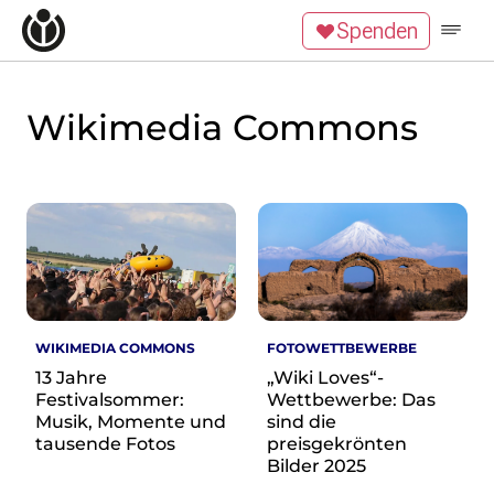
Zum Inhalt überspringen
Spenden
Wikipedia unterstützen
Spenden
Mitglied werden
Wikimedia Commons
Mitmachen
News
Blog
Veranstaltungen
Publikationen
Tech News
Podcast
WIKIMEDIA COMMONS
FOTOWETTBEWERBE
Themen
13 Jahre
„Wiki Loves“-
Digitales Ehrenamt
Festivalsommer:
Wettbewerbe: Das
Freie Bildung
Musik, Momente und
sind die
Freie Inhalte
tausende Fotos
preisgekrönten
Wissensgerechtigkeit
Bilder 2025
Krieg gegen die Ukraine