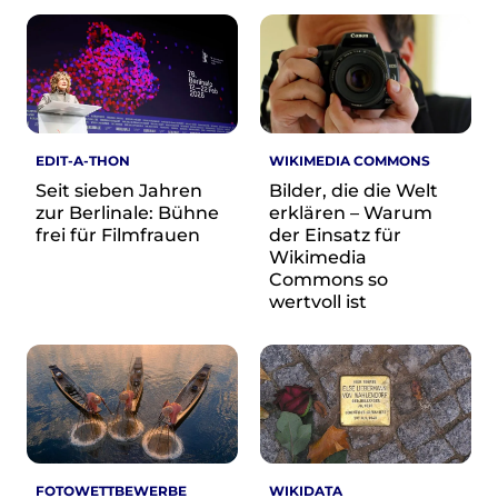
Wikimedia Deutschland wird 20!
Projekte
Featured
Wikipedia
Wikidata
EDIT-A-THON
WIKIMEDIA COMMONS
Wikimedia Commons
Seit sieben Jahren
Bilder, die die Welt
zur Berlinale: Bühne
erklären – Warum
Initiativen für freies Wisses
frei für Filmfrauen
der Einsatz für
Wikimedia
Bündnis Freie Bildung
Commons so
Bündnis F5
wertvoll ist
Das ABC des Freien Wissens
Das WikiLibrary Manifest
GLAM – Kultur- und Gedächtnisinstitutionen
Lizenzhinweisgenerator
Monsters of Law
Offene Kulturdaten
Projekt Technische Wünsche
FOTOWETTBEWERBE
WIKIDATA