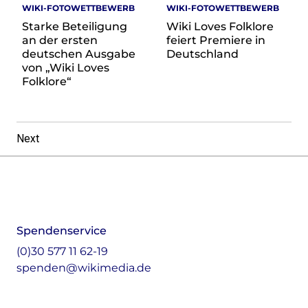
WIKI-FOTOWETTBEWERB
WIKI-FOTOWETTBEWERB
Starke Beteiligung
Wiki Loves Folklore
an der ersten
feiert Premiere in
deutschen Ausgabe
Deutschland
von „Wiki Loves
Folklore“
Next
Footer
Instagram
LinkedIn
Facebook
Mastodon
Spendenservice
(0)30 577 11 62-19
spenden@wikimedia.de