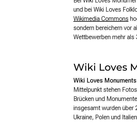
Bei Wiki Loves Monument
und bei Wiki Loves Folkl
Presse
Wikimedia Commons
hoc
Suchanfrage
sondern bereichern vor a
Wettbewerben mehr als
Suchen
Zum Inhalt überspringen
Wiki Loves
Wiki Loves Monuments
Mittelpunkt stehen Fotos
Brücken und Monumenten.
insgesamt wurden über 2
Ukraine, Polen und Italien