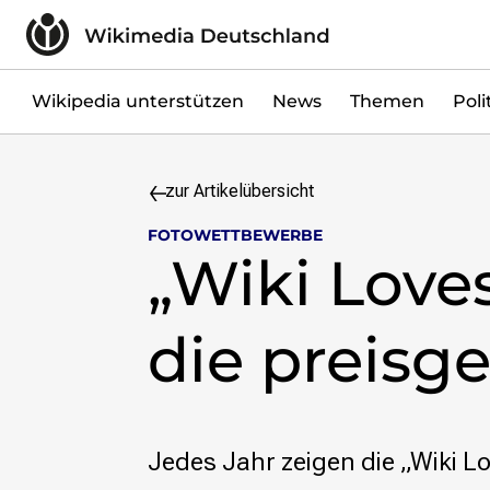
Zum Inhalt überspringen
Wikipedia unterstützen
Spenden
Mitglied werden
Wikipedia unterstützen
News
Themen
Poli
Mitmachen
News
zur Artikelübersicht
Blog
Veranstaltungen
FOTOWETTBEWERBE
Publikationen
„Wiki Love
Tech News
Podcast
die preisg
Themen
Digitales Ehrenamt
Freie Bildung
Freie Inhalte
Jedes Jahr zeigen die „Wiki 
Wissensgerechtigkeit
Krieg gegen die Ukraine