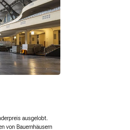
2. Platz: Das Flugfeld des Flughaf
derpreis ausgelobt.
ien von Bauernhäusern