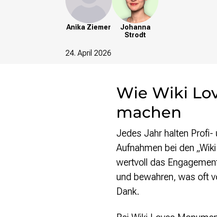
re•shape
Verschlusssache Prüfung
Wissen. Macht. Gerechtigkeit.
Anika Ziemer
Johanna
Strodt
Wikipedia-Schwesterprojekte
24. April 2026
MediaWiki
Wikibase
Wikibooks
Wie Wiki Lo
Wikisource
Wiktionary
machen
Wikiversity
Wikivoyage
Jedes Jahr halten Profi-
Aufnahmen bei den „Wiki 
Über uns
wertvoll das Engagement 
Verein
Unsere Werte
und bewahren, was oft v
Strategische Ausrichtung 2030
Dank.
Ansprechpartner*innen
Transparenz