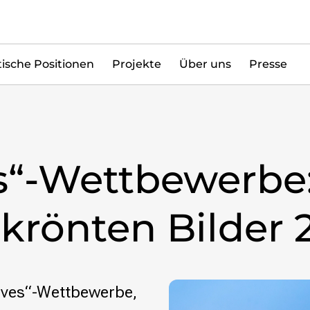
tische Positionen
Projekte
Über uns
Presse
s“-Wettbewerbe:
ekrönten Bilder 
Loves“-Wettbewerbe,