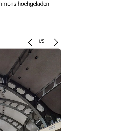
ommons hochgeladen.
1
/
5