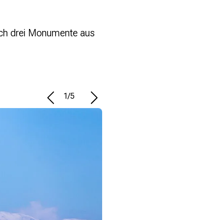
eich drei Monumente aus
1
/
5