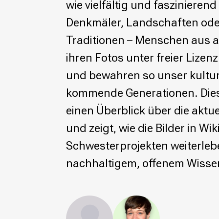
wie vielfältig und faszinierend
Wikimedia Deutschland wird 20!
Denkmäler, Landschaften oder
Projekte
Traditionen – Menschen aus al
Featured
ihren Fotos unter freier Lizenz 
Wikipedia
Wikidata
und bewahren so unser kultur
Wikimedia Commons
kommende Generationen. Diese
Initiativen für freies Wisses
einen Überblick über die akt
Bündnis Freie Bildung
und zeigt, wie die Bilder in Wi
Bündnis F5
Das ABC des Freien Wissens
Schwesterprojekten weiterlebe
Das WikiLibrary Manifest
nachhaltigem, offenem Wissen
GLAM – Kultur- und Gedächtnisinstitutionen
Lizenzhinweisgenerator
Monsters of Law
Offene Kulturdaten
Projekt Technische Wünsche