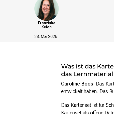
re•shape
Verschlusssache Prüfung
Wissen. Macht. Gerechtigkeit.
Franziska
Wikipedia-Schwesterprojekte
Kelch
MediaWiki
28. Mai 2026
Wikibase
Wikibooks
Wikisource
Wiktionary
Wikiversity
Was ist das Kart
Wikivoyage
das Lernmaterial
Über uns
Caroline Boos:
Das Kart
Verein
entwickelt haben. Das Bu
Unsere Werte
Strategische Ausrichtung 2030
Ansprechpartner*innen
Das Kartenset ist für Sc
Transparenz
Kartenset als offene Date