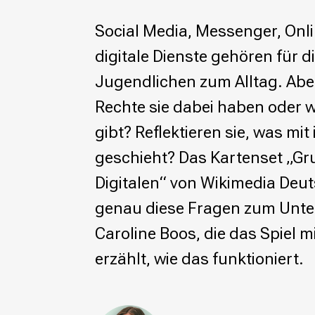
Wikimedia Deutschland wird 20!
Social Media, Messenger, Onl
Projekte
digitale Dienste gehören für d
Featured
Jugendlichen zum Alltag. Aber
Wikipedia
Wikidata
Rechte sie dabei haben oder w
Wikimedia Commons
gibt? Reflektieren sie, was mit
Initiativen für freies Wisses
geschieht? Das Kartenset „Gr
Bündnis Freie Bildung
Digitalen“ von Wikimedia Deu
Bündnis F5
Das ABC des Freien Wissens
genau diese Fragen zum Unte
Das WikiLibrary Manifest
Caroline Boos, die das Spiel mi
GLAM – Kultur- und Gedächtnisinstitutionen
Lizenzhinweisgenerator
erzählt, wie das funktioniert.
Monsters of Law
Offene Kulturdaten
Projekt Technische Wünsche