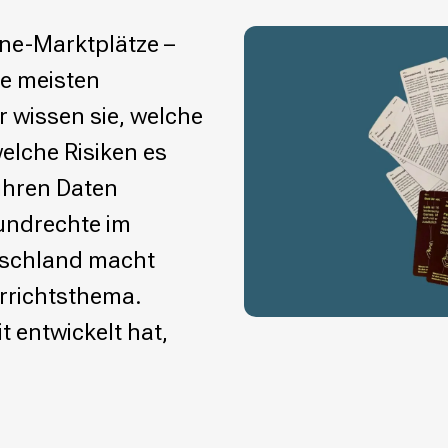
ine-Marktplätze –
ie meisten
 wissen sie, welche
elche Risiken es
 ihren Daten
undrechte im
tschland macht
rrichtsthema.
t entwickelt hat,