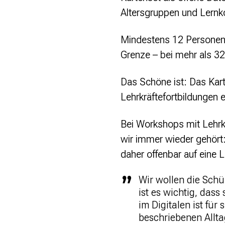
Altersgruppen und Lernk
Presse
Mindestens 12 Personen s
Suchanfrage
Grenze – bei mehr als 32
Suchen
Das Schöne ist: Das Kart
Zum Inhalt überspringen
Lehrkräftefortbildungen e
Bei Workshops mit Lehrkr
wir immer wieder gehört:
daher offenbar auf eine 
Wir wollen die Sch
ist es wichtig, das
im Digitalen ist für
beschriebenen Alltag