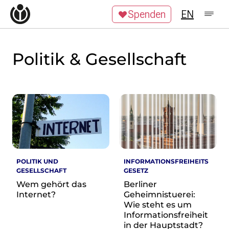
Zum Inhalt überspringen
Spenden
EN
Wikipedia unterstützen
Spenden
Mitglied werden
Politik & Gesellschaft
Mitmachen
News
Blog
Veranstaltungen
Publikationen
Tech News
Podcast
POLITIK UND
INFORMATIONSFREIHEITS
Themen
GESELLSCHAFT
GESETZ
Digitales Ehrenamt
Wem gehört das
Berliner
Freie Bildung
Internet?
Geheimnistuerei:
Freie Inhalte
Wie steht es um
Wissensgerechtigkeit
Informationsfreiheit
in der Hauptstadt?
Krieg gegen die Ukraine