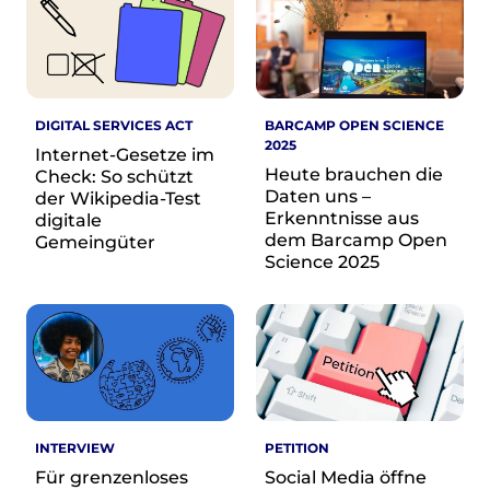
Presse
Suchanfrage
DIGITAL SERVICES ACT
BARCAMP OPEN SCIENCE
2025
Suchen
Internet-Gesetze im
Heute brauchen die
Check: So schützt
Zum Inhalt überspringen
Daten uns –
der Wikipedia-Test
Erkenntnisse aus
digitale
dem Barcamp Open
Gemeingüter
Science 2025
INTERVIEW
PETITION
Für grenzenloses
Social Media öffne