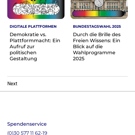
DIGITALE PLATTFORMEN
BUNDESTAGSWAHL 2025
Demokratie vs.
Durch die Brille des
Plattformmacht: Ein
Freien Wissens: Ein
Aufruf zur
Blick auf die
politischen
Wahlprogramme
Gestaltung
2025
Next
Footer
Instagram
LinkedIn
Facebook
Mastodon
Spendenservice
(0)30 577 11 62-19