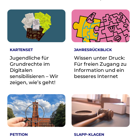
Wikimedia Deutschland wird 20!
Projekte
Featured
Wikipedia
Wikidata
Wikimedia Commons
KARTENSET
JAHRESRÜCKBLICK
Jugendliche für
Wissen unter Druck:
Grundrechte im
Für freien Zugang zu
Initiativen für freies Wisses
Digitalen
Information und ein
Bündnis Freie Bildung
sensibilisieren – Wir
besseres Internet
Bündnis F5
zeigen, wie’s geht!
Das ABC des Freien Wissens
Das WikiLibrary Manifest
GLAM – Kultur- und Gedächtnisinstitutionen
Lizenzhinweisgenerator
Monsters of Law
Offene Kulturdaten
Projekt Technische Wünsche
PETITION
SLAPP-KLAGEN