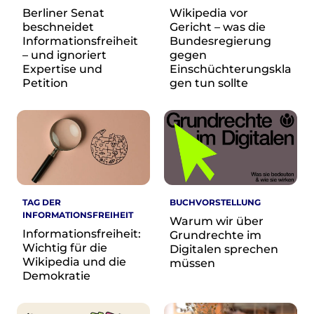
re•shape
Berliner Senat
Wikipedia vor
Verschlusssache Prüfung
beschneidet
Gericht – was die
Wissen. Macht. Gerechtigkeit.
Informationsfreiheit
Bundesregierung
– und ignoriert
gegen
Expertise und
Einschüchterungskla
Wikipedia-Schwesterprojekte
Petition
gen tun sollte
MediaWiki
Wikibase
Wikibooks
Wikisource
Wiktionary
Wikiversity
Wikivoyage
TAG DER
BUCHVORSTELLUNG
INFORMATIONSFREIHEIT
Über uns
Warum wir über
Informationsfreiheit:
Grundrechte im
Verein
Wichtig für die
Digitalen sprechen
Unsere Werte
Wikipedia und die
müssen
Strategische Ausrichtung 2030
Demokratie
Ansprechpartner*innen
Transparenz