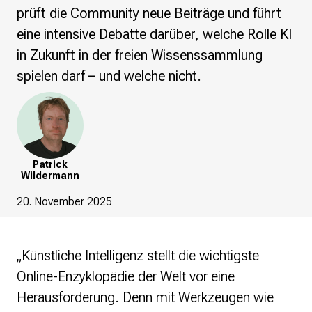
re•shape
prüft die Community neue Beiträge und führt
Verschlusssache Prüfung
eine intensive Debatte darüber, welche Rolle KI
Wissen. Macht. Gerechtigkeit.
in Zukunft in der freien Wissenssammlung
Wikipedia-Schwesterprojekte
spielen darf – und welche nicht.
MediaWiki
Wikibase
Wikibooks
Wikisource
Wiktionary
Patrick
Wikiversity
Wildermann
Wikivoyage
20. November 2025
Über uns
Verein
Unsere Werte
„Künstliche Intelligenz stellt die wichtigste
Strategische Ausrichtung 2030
Online-Enzyklopädie der Welt vor eine
Ansprechpartner*innen
Herausforderung. Denn mit Werkzeugen wie
Transparenz