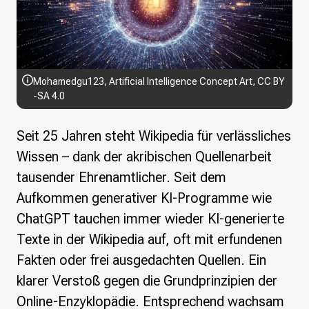
Wikimedia Deutschland wird 20!
Projekte
Featured
Wikipedia
Mohamedgu123
,
Artificial Intelligence Concept Art
,
CC BY
Wikidata
-SA 4.0
Wikimedia Commons
Seit 25 Jahren steht Wikipedia für verlässliches
Initiativen für freies Wisses
Wissen – dank der akribischen Quellenarbeit
Bündnis Freie Bildung
tausender Ehrenamtlicher. Seit dem
Bündnis F5
Das ABC des Freien Wissens
Aufkommen generativer KI-Programme wie
Das WikiLibrary Manifest
ChatGPT tauchen immer wieder KI-generierte
GLAM – Kultur- und Gedächtnisinstitutionen
Texte in der Wikipedia auf, oft mit erfundenen
Lizenzhinweisgenerator
Fakten oder frei ausgedachten Quellen. Ein
Monsters of Law
Offene Kulturdaten
klarer Verstoß gegen die Grundprinzipien der
Projekt Technische Wünsche
Online-Enzyklopädie. Entsprechend wachsam