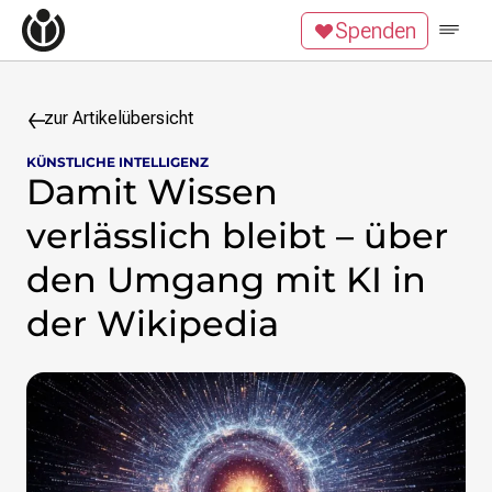
Zum Inhalt überspringen
Spenden
Wikipedia unterstützen
Spenden
Mitglied werden
Mitmachen
zur Artikelübersicht
KÜNSTLICHE INTELLIGENZ
News
Damit Wissen
Blog
Veranstaltungen
verlässlich bleibt – über
Publikationen
den Umgang mit KI in
Tech News
Podcast
der Wikipedia
Themen
Digitales Ehrenamt
Freie Bildung
Freie Inhalte
Wissensgerechtigkeit
Krieg gegen die Ukraine