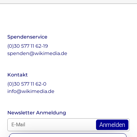
Footer
Instagram
LinkedIn
Facebook
Mastodon
Spendenservice
(0)30 577 11 62-19
spenden@wikimedia.de
Kontakt
(0)30 577 11 62-0
info@wikimedia.de
Newsletter Anmeldung
E-Mail für Newsletter *