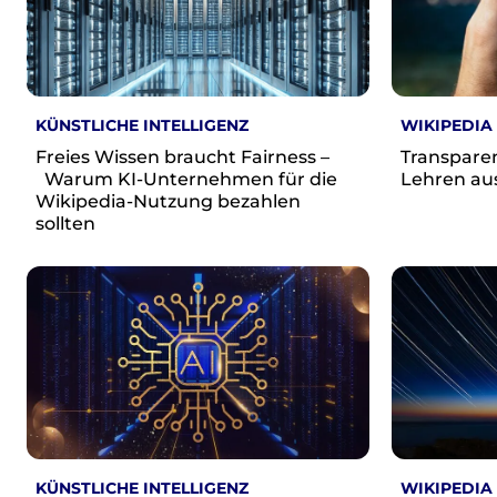
Wikimedia Deutschland wird 20!
Projekte
Featured
KÜNSTLICHE INTELLIGENZ
WIKIPEDIA
Wikipedia
Wikidata
Freies Wissen braucht Fairness –
Transparen
Warum KI-Unternehmen für die
Lehren au
Wikimedia Commons
Wikipedia-Nutzung bezahlen
sollten
Initiativen für freies Wisses
Bündnis Freie Bildung
Bündnis F5
Das ABC des Freien Wissens
Das WikiLibrary Manifest
GLAM – Kultur- und Gedächtnisinstitutionen
Lizenzhinweisgenerator
Monsters of Law
Offene Kulturdaten
Projekt Technische Wünsche
KÜNSTLICHE INTELLIGENZ
WIKIPEDIA