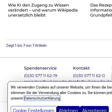
re•shape
Wie KI den Zugang zu Wissen
Das Rezep
Verschlusssache Prüfung
verändert – und warum Wikipedia
Informatio
Wissen. Macht. Gerechtigkeit.
unersetzlich bleibt
Grundpfeil
Wikipedia-Schwesterprojekte
MediaWiki
Wikibase
Wikibooks
Zeigt
1
bis
7
von
7
Artikeln
Wikisource
Wiktionary
Footer
Wikiversity
Wikivoyage
Spendenservice
Kontakt
Instagram
LinkedIn
Facebook
Mastodon
(0)30 577 11 62-19
(0)30 577 11 62-0
Über uns
spenden@wikimedia.de
info@wikimedia.de
Verein
Wir verwenden Cookies auf unserer Website, um Ihnen die best
Unsere Werte
stimmen Sie der Verwendung aller Cookies zu. Sie können jedoc
Strategische Ausrichtung 2030
unserer
Datenschutzerklärung
Ansprechpartner*innen
Transparenz
Ablehnen
Akzeptieren
Cookie Einstellungen