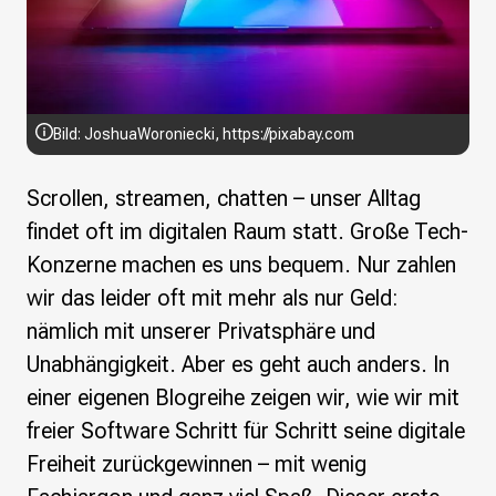
Wikimedia Deutschland wird 20!
Projekte
Featured
Wikipedia
Bild: JoshuaWoroniecki, https://pixabay.com
Wikidata
Wikimedia Commons
Scrollen, streamen, chatten – unser Alltag
findet oft im digitalen Raum statt. Große Tech-
Initiativen für freies Wisses
Bündnis Freie Bildung
Konzerne machen es uns bequem. Nur zahlen
Bündnis F5
wir das leider oft mit mehr als nur Geld:
Das ABC des Freien Wissens
nämlich mit unserer Privatsphäre und
Das WikiLibrary Manifest
Unabhängigkeit. Aber es geht auch anders. In
GLAM – Kultur- und Gedächtnisinstitutionen
Lizenzhinweisgenerator
einer eigenen Blogreihe zeigen wir, wie wir mit
Monsters of Law
freier Software Schritt für Schritt seine digitale
Offene Kulturdaten
Freiheit zurückgewinnen – mit wenig
Projekt Technische Wünsche