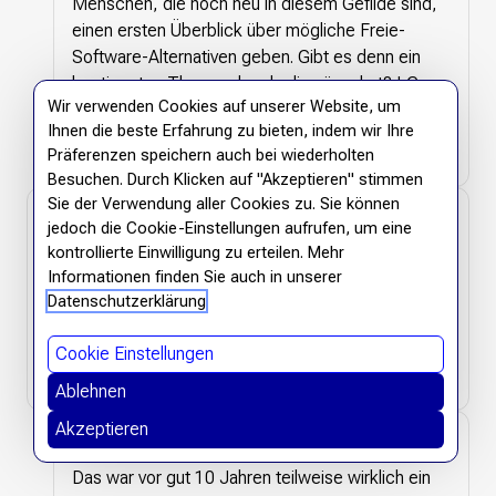
Menschen, die noch neu in diesem Gefilde sind,
einen ersten Überblick über mögliche Freie-
Software-Alternativen geben. Gibt es denn ein
bestimmtes Thema, das du dir wünschst? LG
Wir verwenden Cookies auf unserer Website, um
Zarah (WMDE)
Ihnen die beste Erfahrung zu bieten, indem wir Ihre
Antworten
Präferenzen speichern auch bei wiederholten
Besuchen. Durch Klicken auf "Akzeptieren" stimmen
Sie der Verwendung aller Cookies zu. Sie können
Franz Kuhn-
25. September 2025 um
jedoch die Cookie-Einstellungen aufrufen, um eine
Kuhnenfeld
17:25 Uhr
kontrollierte Einwilligung zu erteilen. Mehr
Informationen finden Sie auch in unserer
Bitte auch das wesentliche Problem ansprechen -
Datenschutzerklärung
die fehlenden Treiber für Drucker, Scanner und
andere Peripherie.
Cookie Einstellungen
Antworten
Ablehnen
Akzeptieren
Der FichdlMaa
15. Oktober 2025 um 17:35 Uhr
Das war vor gut 10 Jahren teilweise wirklich ein