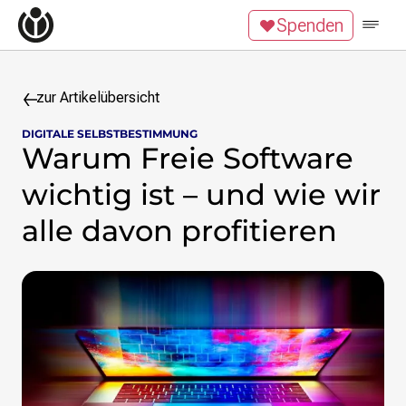
Zum Inhalt überspringen
Spenden
Wikipedia unterstützen
Spenden
Mitglied werden
Mitmachen
zur Artikelübersicht
DIGITALE SELBSTBESTIMMUNG
News
Warum Freie Software
Blog
Veranstaltungen
wichtig ist – und wie wir
Publikationen
alle davon profitieren
Tech News
Podcast
Themen
Digitales Ehrenamt
Freie Bildung
Freie Inhalte
Wissensgerechtigkeit
Krieg gegen die Ukraine