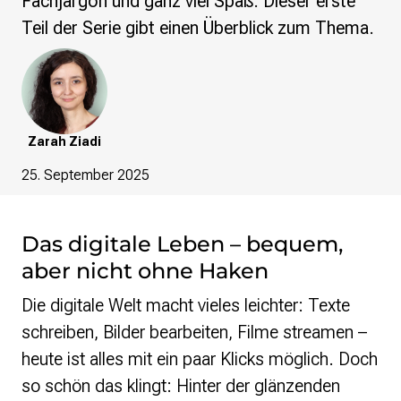
Fachjargon und ganz viel Spaß. Dieser erste
re•shape
Verschlusssache Prüfung
Teil der Serie gibt einen Überblick zum Thema.
Wissen. Macht. Gerechtigkeit.
Wikipedia-Schwesterprojekte
MediaWiki
Wikibase
Zarah Ziadi
Wikibooks
Wikisource
25. September 2025
Wiktionary
Wikiversity
Wikivoyage
Das digitale Leben – bequem,
aber nicht ohne Haken
Über uns
Die digitale Welt macht vieles leichter: Texte
Verein
Unsere Werte
schreiben, Bilder bearbeiten, Filme streamen –
Strategische Ausrichtung 2030
heute ist alles mit ein paar Klicks möglich. Doch
Ansprechpartner*innen
so schön das klingt: Hinter der glänzenden
Transparenz