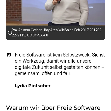
Pax Ahimsa Gethen
,
Bay Area WikiSalon Feb 2017 201702
22-2115
,
CC BY-SA 4.0
Freie Software ist kein Selbstzweck. Sie ist
ein Werkzeug, damit wir alle unsere
digitale Zukunft selbst gestalten können –
gemeinsam, offen und fair.
Lydia Pintscher
Warum wir über Freie Software