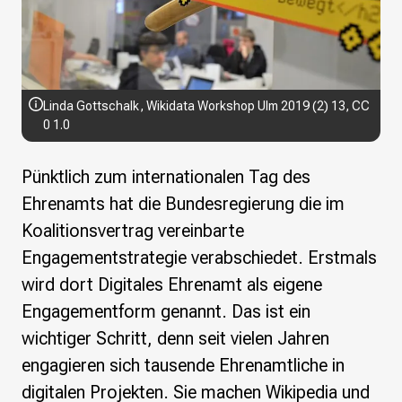
Wikimedia Deutschland wird 20!
Projekte
Featured
Wikipedia
Linda Gottschalk
,
Wikidata Workshop Ulm 2019 (2) 13
,
CC
Wikidata
0 1.0
Wikimedia Commons
Pünktlich zum internationalen Tag des
Initiativen für freies Wisses
Ehrenamts hat die Bundesregierung die im
Bündnis Freie Bildung
Koalitionsvertrag vereinbarte
Bündnis F5
Das ABC des Freien Wissens
Engagementstrategie verabschiedet. Erstmals
Das WikiLibrary Manifest
wird dort Digitales Ehrenamt als eigene
GLAM – Kultur- und Gedächtnisinstitutionen
Engagementform genannt. Das ist ein
Lizenzhinweisgenerator
wichtiger Schritt, denn seit vielen Jahren
Monsters of Law
Offene Kulturdaten
engagieren sich tausende Ehrenamtliche in
Projekt Technische Wünsche
digitalen Projekten. Sie machen Wikipedia und