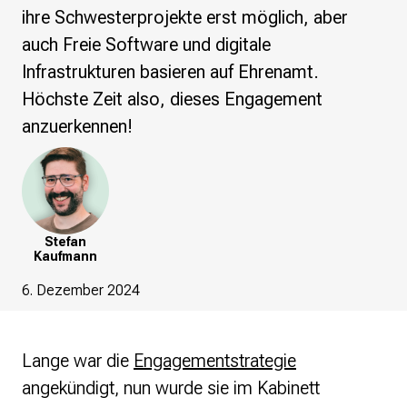
re•shape
ihre Schwesterprojekte erst möglich, aber
Verschlusssache Prüfung
auch Freie Software und digitale
Wissen. Macht. Gerechtigkeit.
Infrastrukturen basieren auf Ehrenamt.
Wikipedia-Schwesterprojekte
Höchste Zeit also, dieses Engagement
MediaWiki
anzuerkennen!
Wikibase
Wikibooks
Wikisource
Wiktionary
Wikiversity
Wikivoyage
Stefan
Kaufmann
Über uns
6. Dezember 2024
Verein
Unsere Werte
Strategische Ausrichtung 2030
Lange war die
Engagementstrategie
Ansprechpartner*innen
angekündigt, nun wurde sie im Kabinett
Transparenz