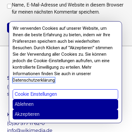
Name, E-Mail-Adresse und Website in diesem Browser
für meinen nächsten Kommentar speichern.
Wir verwenden Cookies auf unserer Website, um
Ihnen die beste Erfahrung zu bieten, indem wir Ihre
Präferenzen speichern auch bei wiederholten
Besuchen. Durch Klicken auf "Akzeptieren" stimmen
Footer
Sie der Verwendung aller Cookies zu. Sie können
jedoch die Cookie-Einstellungen aufrufen, um eine
Instagram
LinkedIn
Facebook
Mastodon
kontrollierte Einwilligung zu erteilen. Mehr
Informationen finden Sie auch in unserer
Spendenservice
Datenschutzerklärung
(0)30 577 11 62-19
spenden@wikimedia.de
Cookie Einstellungen
Ablehnen
Akzeptieren
Kontakt
(0)30 577 11 62-0
info@wikimedia.de