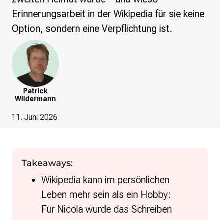
re•shape
Erinnerungsarbeit in der Wikipedia für sie keine
Verschlusssache Prüfung
Wissen. Macht. Gerechtigkeit.
Option, sondern eine Verpflichtung ist.
Wikipedia-Schwesterprojekte
MediaWiki
Wikibase
Wikibooks
Patrick
Wikisource
Wildermann
Wiktionary
11. Juni 2026
Wikiversity
Wikivoyage
Über uns
Takeaways:
Verein
Unsere Werte
Wikipedia kann im persönlichen
Strategische Ausrichtung 2030
Leben mehr sein als ein Hobby:
Ansprechpartner*innen
Für Nicola wurde das Schreiben
Transparenz