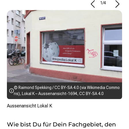
1
/
4
Wik
© Raimond Spekking / CC BY-SA 4.0 (via Wikimedia Commo
ns),
Lokal K – Aussenansicht-1694
,
CC BY-SA 4.0
mi
Aussenansicht Lokal K
m
Wie bist Du für Dein Fachgebiet, den