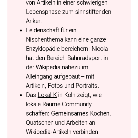
von Artikeln in einer schwierigen
Presse
Lebensphase zum sinnstiftenden
Anker.
Suchanfrage
Leidenschaft für ein
Nischenthema kann eine ganze
Suchen
Enzyklopädie bereichern: Nicola
Zum Inhalt überspringen
hat den Bereich Bahnradsport in
der Wikipedia nahezu im
Alleingang aufgebaut – mit
Artikeln, Fotos und Portraits.
Das
Lokal K
in Köln zeigt, wie
lokale Räume Community
schaffen: Gemeinsames Kochen,
Quatschen und Arbeiten an
Wikipedia-Artikeln verbinden