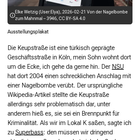
Elke Wetzig (
User:Elya
),
2026-02-21 Von der Nagelbombe
zum Mahnmal – 3946
,
CC BY-SA 4.0
Ausstellungsplakat
Die Keupstraße ist eine türkisch geprägte
Geschäftsstraße in Köln, mein Sohn wohnt dort
um die Ecke, ich gehe da gerne hin. Der
NSU
hat dort 2004 einen schrecklichen Anschlag mit
einer Nagelbombe verübt. Der ursprüngliche
Wikipedia-Artikel stellte die Keupstraße
allerdings sehr problematisch dar, unter
anderem hieß es, sie sei ein Brennpunkt für
Kriminalität. Als wir im Lokal K saßen, sagte ich
zu
Superbass
: den müssen wir dringend