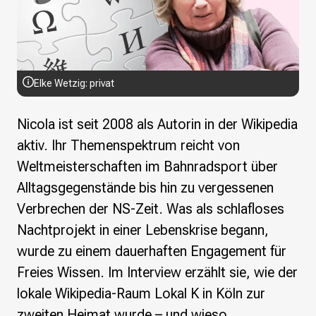
Wikimedia Deutschland wird 20!
Projekte
Featured
Wikipedia
Elke Wetzig: privat
Wikidata
Wikimedia Commons
Nicola ist seit 2008 als Autorin in der Wikipedia
aktiv. Ihr Themenspektrum reicht von
Initiativen für freies Wisses
Weltmeisterschaften im Bahnradsport über
Bündnis Freie Bildung
Bündnis F5
Alltagsgegenstände bis hin zu vergessenen
Das ABC des Freien Wissens
Verbrechen der NS-Zeit. Was als schlafloses
Das WikiLibrary Manifest
Nachtprojekt in einer Lebenskrise begann,
GLAM – Kultur- und Gedächtnisinstitutionen
wurde zu einem dauerhaften Engagement für
Lizenzhinweisgenerator
Monsters of Law
Freies Wissen. Im Interview erzählt sie, wie der
Offene Kulturdaten
lokale Wikipedia-Raum Lokal K in Köln zur
Projekt Technische Wünsche
zweiten Heimat wurde – und wieso