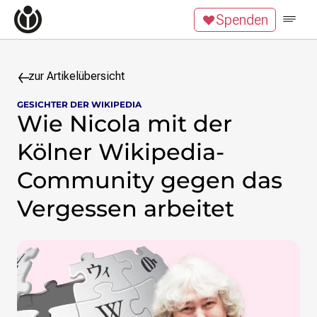
Zum Inhalt überspringen
Spenden
Wikipedia unterstützen
Spenden
Mitglied werden
Mitmachen
zur Artikelübersicht
GESICHTER DER WIKIPEDIA
News
Wie Nicola mit der
Blog
Veranstaltungen
Kölner Wikipedia-
Publikationen
Community gegen das
Tech News
Podcast
Vergessen arbeitet
Themen
Digitales Ehrenamt
Freie Bildung
Freie Inhalte
Wissensgerechtigkeit
Krieg gegen die Ukraine