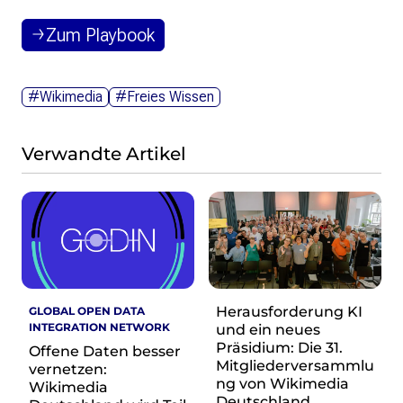
Zum Playbook
#Wikimedia
#Freies Wissen
Verwandte Artikel
Herausforderung KI
GLOBAL OPEN DATA
INTEGRATION NETWORK
und ein neues
Präsidium: Die 31.
Offene Daten besser
Mitgliederversammlu
vernetzen:
ng von Wikimedia
Wikimedia
Deutschland