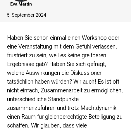
re•shape
Eva Martin
Verschlusssache Prüfung
Wissen. Macht. Gerechtigkeit.
5. September 2024
Wikipedia-Schwesterprojekte
MediaWiki
Haben Sie schon einmal einen Workshop oder
Wikibase
eine Veranstaltung mit dem Gefühl verlassen,
Wikibooks
frustriert zu sein, weil es keine greifbaren
Wikisource
Ergebnisse gab? Haben Sie sich gefragt,
Wiktionary
Wikiversity
welche Auswirkungen die Diskussionen
Wikivoyage
tatsächlich haben würden? Wir auch! Es ist oft
nicht einfach, Zusammenarbeit zu ermöglichen,
Über uns
unterschiedliche Standpunkte
Verein
Unsere Werte
zusammenzuführen und trotz Machtdynamik
Strategische Ausrichtung 2030
einen Raum für gleichberechtigte Beteiligung zu
Ansprechpartner*innen
schaffen. Wir glauben, dass viele
Transparenz