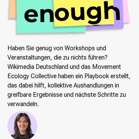
Wikimedia Deutschland wird 20!
Projekte
Featured
Wikipedia
Wikidata
Haben Sie genug von Workshops und
Wikimedia Commons
Veranstaltungen, die zu nichts führen?
Initiativen für freies Wisses
Wikimedia Deutschland und das Movement
Bündnis Freie Bildung
Ecology Collective haben ein Playbook erstellt,
Bündnis F5
das dabei hilft, kollektive Aushandlungen in
Das ABC des Freien Wissens
greifbare Ergebnisse und nächste Schritte zu
Das WikiLibrary Manifest
GLAM – Kultur- und Gedächtnisinstitutionen
verwandeln.
Lizenzhinweisgenerator
Monsters of Law
Offene Kulturdaten
Projekt Technische Wünsche