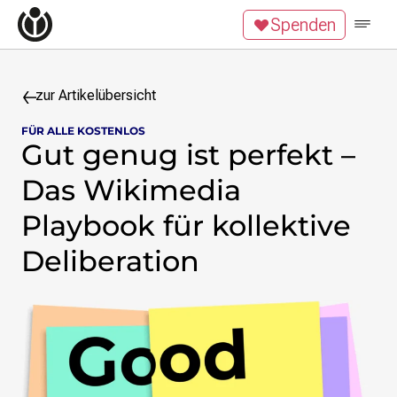
Zum Inhalt überspringen
Spenden
Wikipedia unterstützen
Spenden
Mitglied werden
Mitmachen
zur Artikelübersicht
FÜR ALLE KOSTENLOS
News
Gut genug ist perfekt –
Blog
Veranstaltungen
Das Wikimedia
Publikationen
Playbook für kollektive
Tech News
Podcast
Deliberation
Themen
Digitales Ehrenamt
Freie Bildung
Freie Inhalte
Wissensgerechtigkeit
Krieg gegen die Ukraine