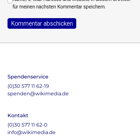
für meinen nächsten Kommentar speichern.
Footer
Instagram
LinkedIn
Facebook
Mastodon
Spendenservice
(0)30 577 11 62-19
spenden@wikimedia.de
Kontakt
(0)30 577 11 62-0
info@wikimedia.de