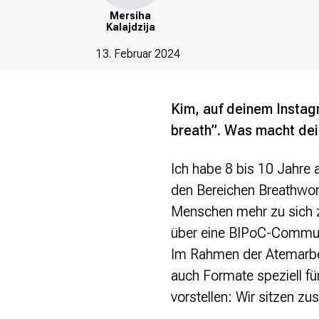
re•shape
Mersiha
Verschlusssache Prüfung
Kalajdzija
Wissen. Macht. Gerechtigkeit.
13. Februar 2024
Wikipedia-Schwesterprojekte
MediaWiki
Wikibase
Kim, auf deinem Instagr
Wikibooks
breath”. Was macht dei
Wikisource
Wiktionary
Ich habe 8 bis 10 Jahre 
Wikiversity
den Bereichen Breathwor
Wikivoyage
Menschen mehr zu sich zu
Über uns
über eine BIPoC-Communi
Verein
Im Rahmen der Atemarbeit
Unsere Werte
auch Formate speziell f
Strategische Ausrichtung 2030
Ansprechpartner*innen
vorstellen: Wir sitzen
Transparenz