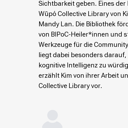
Sichtbarkeit geben. Eines der P
Wikimedia Deutschland wird 20!
Wūpó Collective Library von 
Projekte
Mandy Lan. Die Bibliothek förd
Featured
Wikipedia
von BIPoC-Heiler*innen und 
Wikidata
Werkzeuge für die Community 
Wikimedia Commons
liegt dabei besonders darauf,
Initiativen für freies Wisses
kognitive Intelligenz zu würdi
Bündnis Freie Bildung
Bündnis F5
erzählt Kim von ihrer Arbeit u
Das ABC des Freien Wissens
Collective Library vor.
Das WikiLibrary Manifest
GLAM – Kultur- und Gedächtnisinstitutionen
Lizenzhinweisgenerator
Monsters of Law
Offene Kulturdaten
Projekt Technische Wünsche