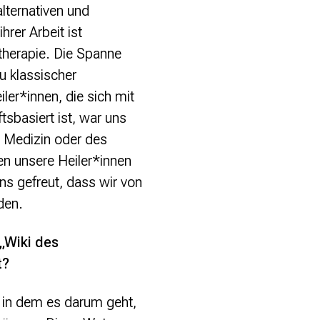
lternativen und
hrer Arbeit ist
htherapie. Die Spanne
u klassischer
ler*innen, die sich mit
sbasiert ist, war uns
en Medizin oder des
nen unsere Heiler*innen
s gefreut, dass wir von
den.
 „Wiki des
t?
, in dem es darum geht,