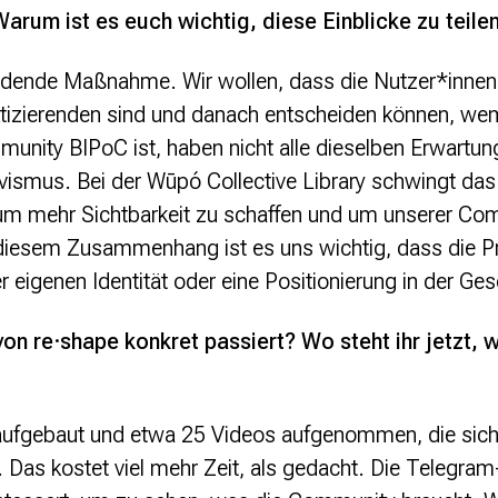
Warum ist es euch wichtig, diese Einblicke zu teile
ildende Maßnahme. Wir wollen, dass die Nutzer*innen 
izierenden sind und danach entscheiden können, wem
munity BIPoC ist, haben nicht alle dieselben Erwartu
ivismus. Bei der Wūpó Collective Library schwingt das 
um mehr Sichtbarkeit zu schaffen und um unserer Co
 diesem Zusammenhang ist es uns wichtig, dass die Pr
 eigenen Identität oder eine Positionierung in der Ges
von re·shape konkret passiert? Wo steht ihr jetzt, 
aufgebaut und etwa 25 Videos aufgenommen, die sich
 Das kostet viel mehr Zeit, als gedacht. Die Telegra