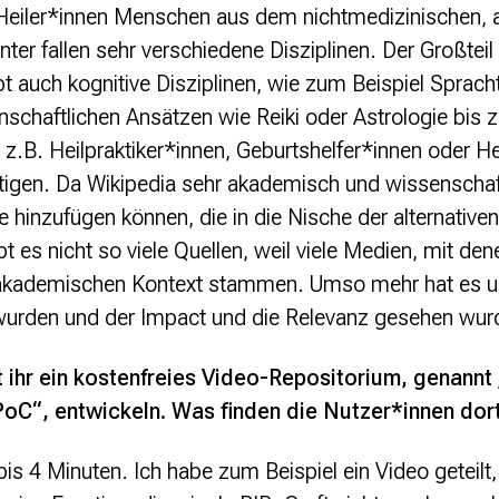
 Heiler*innen Menschen aus dem nichtmedizinischen, a
nter fallen sehr verschiedene Disziplinen. Der Großteil i
ibt auch kognitive Disziplinen, wie zum Beispiel Sprac
nschaftlichen Ansätzen wie Reiki oder Astrologie bis z
z.B. Heilpraktiker*innen, Geburtshelfer*innen oder Hei
igen. Da Wikipedia sehr akademisch und wissenschaft
äge hinzufügen können, die in die Nische der alternativ
bt es nicht so viele Quellen, weil viele Medien, mit de
 akademischen Kontext stammen. Umso mehr hat es un
rden und der Impact und die Relevanz gesehen wur
 ihr ein kostenfreies Video-Repositorium, genannt
oC“, entwickeln. Was finden die Nutzer*innen dor
is 4 Minuten. Ich habe zum Beispiel ein Video geteilt