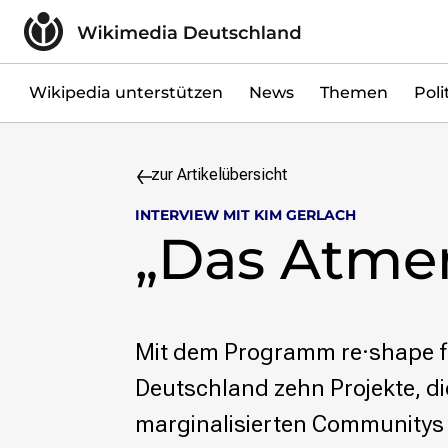
Zum Inhalt überspringen
Wikipedia unterstützen
Spenden
Mitglied werden
Wikipedia unterstützen
News
Themen
Poli
Mitmachen
News
zur Artikelübersicht
Blog
Veranstaltungen
INTERVIEW MIT KIM GERLACH
Publikationen
„Das Atmen
Tech News
Podcast
Themen
Digitales Ehrenamt
Mit dem Programm re·shape f
Freie Bildung
Deutschland zehn Projekte, d
Freie Inhalte
Wissensgerechtigkeit
marginalisierten Community
Krieg gegen die Ukraine