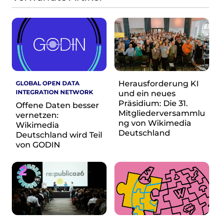
re•shape
Verschlusssache Prüfung
Wissen. Macht. Gerechtigkeit.
Wikipedia-Schwesterprojekte
MediaWiki
Wikibase
Herausforderung KI
Wikibooks
GLOBAL OPEN DATA
INTEGRATION NETWORK
und ein neues
Wikisource
Präsidium: Die 31.
Offene Daten besser
Wiktionary
Mitgliederversammlu
vernetzen:
Wikiversity
ng von Wikimedia
Wikimedia
Wikivoyage
Deutschland
Deutschland wird Teil
von GODIN
Über uns
Verein
Unsere Werte
Strategische Ausrichtung 2030
Ansprechpartner*innen
Transparenz