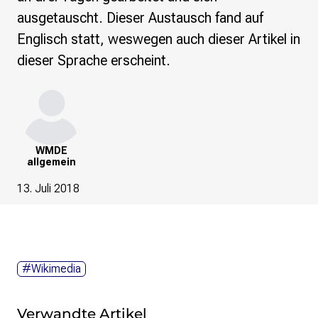
Wikimedia Deutschland wird 20!
ausgetauscht. Dieser Austausch fand auf
Englisch statt, weswegen auch dieser Artikel in
Projekte
dieser Sprache erscheint.
Featured
Wikipedia
Wikidata
Wikimedia Commons
Initiativen für freies Wisses
WMDE
allgemein
Bündnis Freie Bildung
Bündnis F5
13. Juli 2018
Das ABC des Freien Wissens
Das WikiLibrary Manifest
GLAM – Kultur- und Gedächtnisinstitutionen
Lizenzhinweisgenerator
Monsters of Law
#Wikimedia
Offene Kulturdaten
Projekt Technische Wünsche
Verwandte Artikel