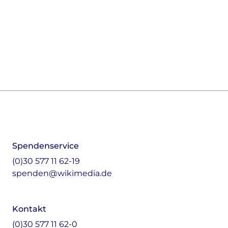
Footer
Instagram
LinkedIn
Facebook
Mastodon
Spendenservice
(0)30 577 11 62-19
spenden@wikimedia.de
Kontakt
(0)30 577 11 62-0