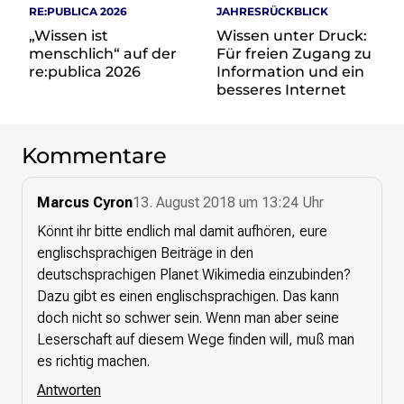
RE:PUBLICA 2026
JAHRESRÜCKBLICK
Presse
„Wissen ist
Wissen unter Druck:
menschlich“ auf der
Für freien Zugang zu
re:publica 2026
Information und ein
Suchanfrage
besseres Internet
Suchen
Zum Inhalt überspringen
Kommentare
Marcus Cyron
13. August 2018 um 13:24 Uhr
Könnt ihr bitte endlich mal damit aufhören, eure
englischsprachigen Beiträge in den
deutschsprachigen Planet Wikimedia einzubinden?
Dazu gibt es einen englischsprachigen. Das kann
doch nicht so schwer sein. Wenn man aber seine
Leserschaft auf diesem Wege finden will, muß man
es richtig machen.
Antworten