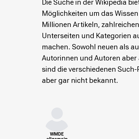
Die Suche in der Wikipedia biet
Wikimedia Deutschland wird 20!
Möglichkeiten um das Wissen
Projekte
Millionen Artikeln, zahlreichen
Featured
Unterseiten und Kategorien a
Wikipedia
Wikidata
machen. Sowohl neuen als au
Wikimedia Commons
Autorinnen und Autoren aber
Initiativen für freies Wisses
sind die verschiedenen Such-
Bündnis Freie Bildung
aber gar nicht bekannt.
Bündnis F5
Das ABC des Freien Wissens
Das WikiLibrary Manifest
GLAM – Kultur- und Gedächtnisinstitutionen
Lizenzhinweisgenerator
Monsters of Law
Offene Kulturdaten
Projekt Technische Wünsche
WMDE
allgemein