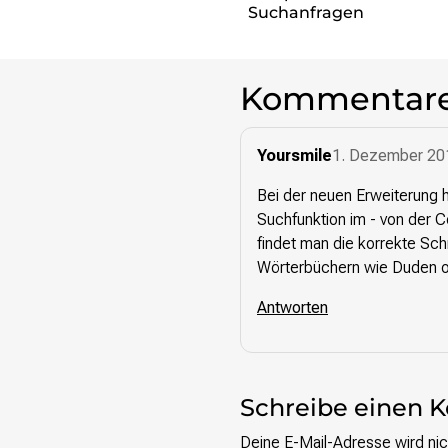
Suchanfragen
Presse
Suchanfrage
Kommentar
Suchen
Yoursmile
1. Dezember 20
Zum Inhalt überspringen
Bei der neuen Erweiterung 
Suchfunktion im - von der 
findet man die korrekte Sch
Wörterbüchern wie Duden od
Antworten
Schreibe einen
Deine E-Mail-Adresse wird nich