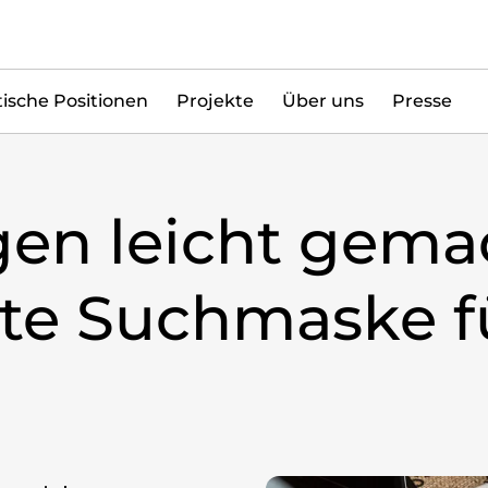
tische Positionen
Projekte
Über uns
Presse
en leicht gemac
erte Suchmaske f