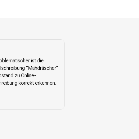
blematischer ist die
hlschreibung "Mähdräscher"
bstand zu Online-
hreibung korrekt erkennen.