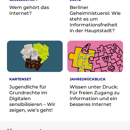
re•shape
Wem gehört das
Berliner
Verschlusssache Prüfung
Internet?
Geheimnistuerei: Wie
Wissen. Macht. Gerechtigkeit.
steht es um
Informationsfreiheit
Wikipedia-Schwesterprojekte
in der Hauptstadt?
MediaWiki
Wikibase
Wikibooks
Wikisource
Wiktionary
Wikiversity
Wikivoyage
KARTENSET
JAHRESRÜCKBLICK
Jugendliche für
Wissen unter Druck:
Über uns
Grundrechte im
Für freien Zugang zu
Verein
Digitalen
Information und ein
sensibilisieren – Wir
besseres Internet
Unsere Werte
zeigen, wie’s geht!
Strategische Ausrichtung 2030
Ansprechpartner*innen
Transparenz