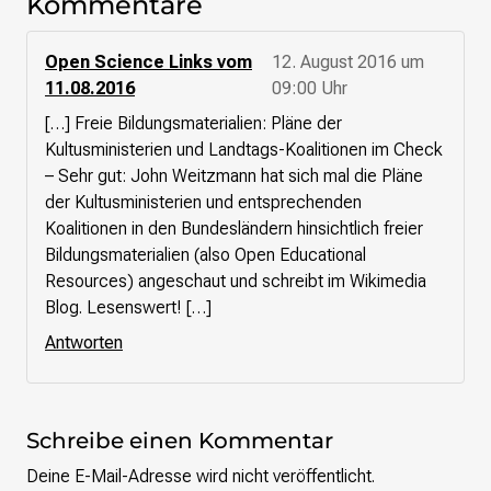
Kommentare
Presse
Open Science Links vom
12. August 2016 um
11.08.2016
09:00 Uhr
Suchanfrage
[…] Freie Bildungsmaterialien: Pläne der
Kultusministerien und Landtags-Koalitionen im Check
Suchen
– Sehr gut: John Weitzmann hat sich mal die Pläne
Zum Inhalt überspringen
der Kultusministerien und entsprechenden
Koalitionen in den Bundesländern hinsichtlich freier
Bildungsmaterialien (also Open Educational
Resources) angeschaut und schreibt im Wikimedia
Blog. Lesenswert! […]
Antworten
Schreibe einen Kommentar
Deine E-Mail-Adresse wird nicht veröffentlicht.