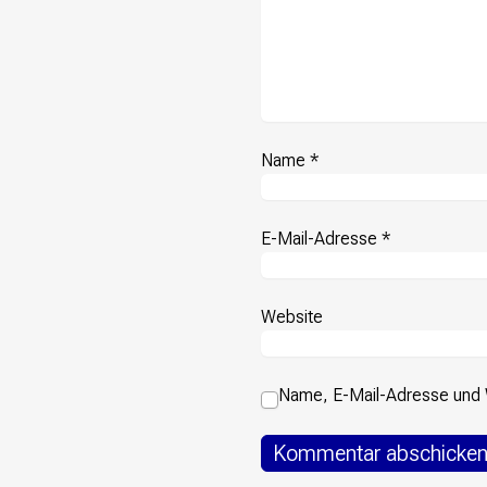
Presse
Suchanfrage
Suchen
Name
*
Zum Inhalt überspringen
E-Mail-Adresse
*
Website
Name, E-Mail-Adresse und 