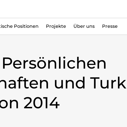
tische Positionen
Projekte
Über uns
Presse
 Persönlichen
haften und Tur
con 2014