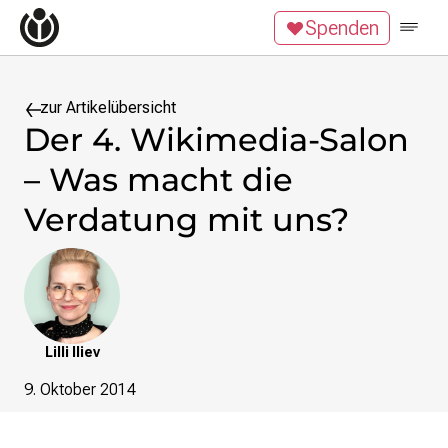
Zum Inhalt überspringen
Spenden
Wikipedia unterstützen
Spenden
Mitglied werden
Mitmachen
zur Artikelübersicht
Der 4. Wikimedia-Salon
News
– Was macht die
Blog
Veranstaltungen
Verdatung mit uns?
Publikationen
Tech News
Podcast
Themen
Digitales Ehrenamt
Lilli Iliev
Freie Bildung
9. Oktober 2014
Freie Inhalte
Wissensgerechtigkeit
Krieg gegen die Ukraine