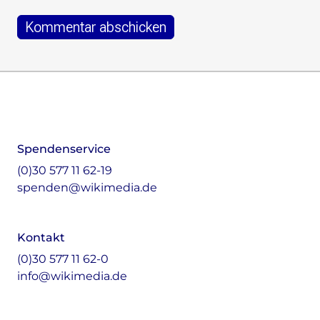
Footer
Instagram
LinkedIn
Facebook
Mastodon
Spendenservice
(0)30 577 11 62-19
spenden@wikimedia.de
Kontakt
(0)30 577 11 62-0
info@wikimedia.de