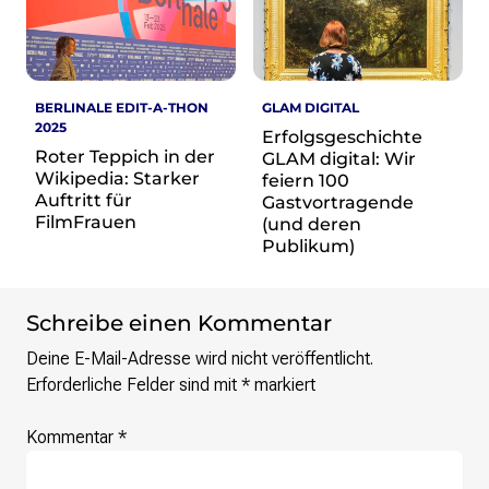
re•shape
Verschlusssache Prüfung
Wissen. Macht. Gerechtigkeit.
Wikipedia-Schwesterprojekte
BERLINALE EDIT-A-THON
GLAM DIGITAL
2025
MediaWiki
Erfolgsgeschichte
Roter Teppich in der
GLAM digital: Wir
Wikibase
Wikipedia: Starker
feiern 100
Wikibooks
Auftritt für
Gastvortragende
Wikisource
FilmFrauen
(und deren
Wiktionary
Publikum)
Wikiversity
Wikivoyage
Schreibe einen Kommentar
Über uns
Deine E-Mail-Adresse wird nicht veröffentlicht.
Verein
Erforderliche Felder sind mit
*
markiert
Unsere Werte
Strategische Ausrichtung 2030
Kommentar
*
Ansprechpartner*innen
Transparenz