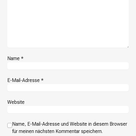
Presse
Suchanfrage
Suchen
Zum Inhalt überspringen
Name
*
E-Mail-Adresse
*
Website
Name, E-Mail-Adresse und Website in diesem Browser
für meinen nächsten Kommentar speichern.