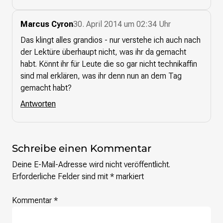
Presse
Marcus Cyron
30. April 2014 um 02:34 Uhr
Das klingt alles grandios - nur verstehe ich auch nach
Suchanfrage
der Lektüre überhaupt nicht, was ihr da gemacht
habt. Könnt ihr für Leute die so gar nicht technikaffin
Suchen
sind mal erklären, was ihr denn nun an dem Tag
Zum Inhalt überspringen
gemacht habt?
Antworten
Schreibe einen Kommentar
Deine E-Mail-Adresse wird nicht veröffentlicht.
Erforderliche Felder sind mit
*
markiert
Kommentar
*