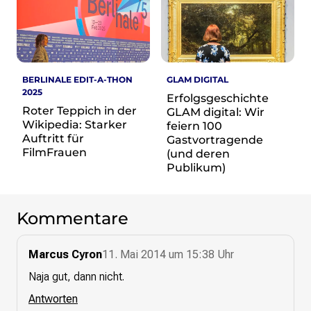
re•shape
Verschlusssache Prüfung
Wissen. Macht. Gerechtigkeit.
Wikipedia-Schwesterprojekte
BERLINALE EDIT-A-THON
GLAM DIGITAL
MediaWiki
2025
Erfolgsgeschichte
Wikibase
Roter Teppich in der
GLAM digital: Wir
Wikibooks
Wikipedia: Starker
feiern 100
Wikisource
Auftritt für
Gastvortragende
Wiktionary
FilmFrauen
(und deren
Publikum)
Wikiversity
Wikivoyage
Kommentare
Über uns
Verein
Unsere Werte
Marcus Cyron
11. Mai 2014 um 15:38 Uhr
Strategische Ausrichtung 2030
Naja gut, dann nicht.
Ansprechpartner*innen
Antworten
Transparenz