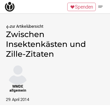
Zum Inhalt überspringen
Spenden
Wikipedia unterstützen
Spenden
Mitglied werden
Mitmachen
zur Artikelübersicht
Zwischen
News
Insektenkästen und
Blog
Veranstaltungen
Zille-Zitaten
Publikationen
Tech News
Podcast
Themen
Digitales Ehrenamt
WMDE
allgemein
Freie Bildung
Freie Inhalte
29. April 2014
Wissensgerechtigkeit
Krieg gegen die Ukraine