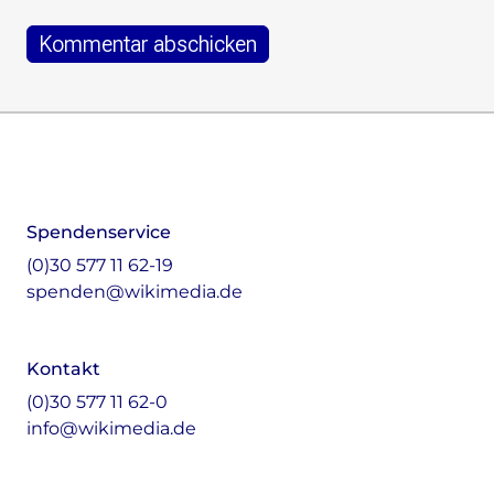
Footer
Instagram
LinkedIn
Facebook
Mastodon
Spendenservice
(0)30 577 11 62-19
spenden@wikimedia.de
Kontakt
(0)30 577 11 62-0
info@wikimedia.de