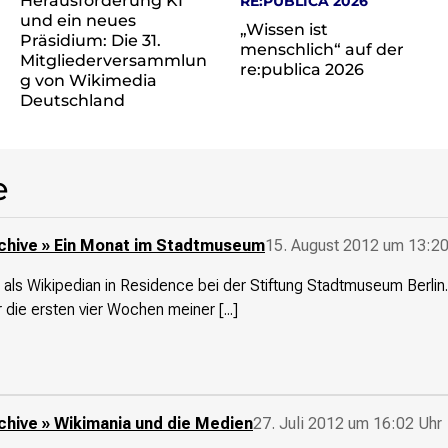
Herausforderung KI
RE:PUBLICA 2026
und ein neues
„Wissen ist
Präsidium: Die 31.
menschlich“ auf der
Mitgliederversammlun
re:publica 2026
g von Wikimedia
Deutschland
e
rchive » Ein Monat im Stadtmuseum
15. August 2012 um 13:20
ch als Wikipedian in Residence bei der Stiftung Stadtmuseum Berli
r die ersten vier Wochen meiner [...]
chive » Wikimania und die Medien
27. Juli 2012 um 16:02 Uhr