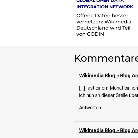
GLOBAL OPEN DATA
re•shape
INTEGRATION NETWORK
Verschlusssache Prüfung
Offene Daten besser
Wissen. Macht. Gerechtigkeit.
vernetzen: Wikimedia
Deutschland wird Teil
Wikipedia-Schwesterprojekte
von GODIN
MediaWiki
Wikibase
Wikibooks
Kommentar
Wikisource
Wiktionary
Wikiversity
Wikimedia Blog » Blog A
Wikivoyage
[...] fast einem Monat bin i
ich nun an dieser Stelle übe
Über uns
Verein
Antworten
Unsere Werte
Strategische Ausrichtung 2030
Ansprechpartner*innen
Wikimedia Blog » Blog Ar
Transparenz