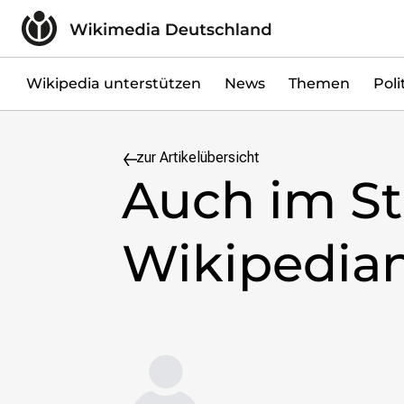
Zum Inhalt überspringen
Wikipedia unterstützen
Spenden
Mitglied werden
Wikipedia unterstützen
News
Themen
Poli
Mitmachen
News
zur Artikelübersicht
Blog
Auch im St
Veranstaltungen
Publikationen
Tech News
Wikipedian
Podcast
Themen
Digitales Ehrenamt
Freie Bildung
Freie Inhalte
Wissensgerechtigkeit
Krieg gegen die Ukraine