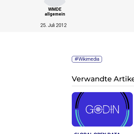
Wikimedia Deutschland wird 20!
WMDE
allgemein
Projekte
25. Juli 2012
Featured
Wikipedia
Wikidata
Wikimedia Commons
#Wikimedia
Initiativen für freies Wisses
Bündnis Freie Bildung
Bündnis F5
Verwandte Artike
Das ABC des Freien Wissens
Das WikiLibrary Manifest
GLAM – Kultur- und Gedächtnisinstitutionen
Lizenzhinweisgenerator
Monsters of Law
Offene Kulturdaten
Projekt Technische Wünsche