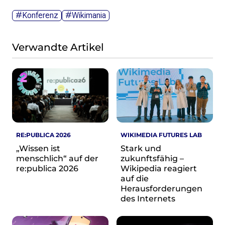
Wikimedia Deutschland wird 20!
#Konferenz
#Wikimania
Projekte
Featured
Verwandte Artikel
Wikipedia
Wikidata
Wikimedia Commons
Initiativen für freies Wisses
Bündnis Freie Bildung
Bündnis F5
RE:PUBLICA 2026
WIKIMEDIA FUTURES LAB
Das ABC des Freien Wissens
„Wissen ist
Stark und
Das WikiLibrary Manifest
menschlich“ auf der
zukunftsfähig –
GLAM – Kultur- und Gedächtnisinstitutionen
re:publica 2026
Wikipedia reagiert
Lizenzhinweisgenerator
auf die
Herausforderungen
Monsters of Law
des Internets
Offene Kulturdaten
Projekt Technische Wünsche