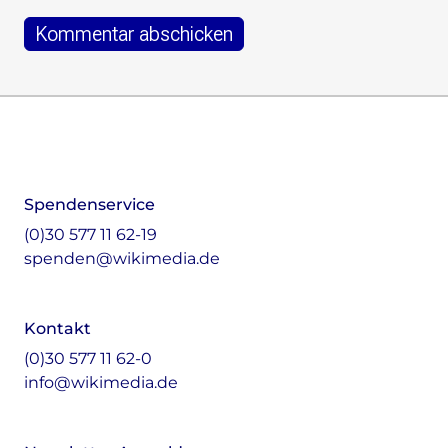
Footer
Instagram
LinkedIn
Facebook
Mastodon
Spendenservice
(0)30 577 11 62-19
spenden@wikimedia.de
Kontakt
(0)30 577 11 62-0
info@wikimedia.de