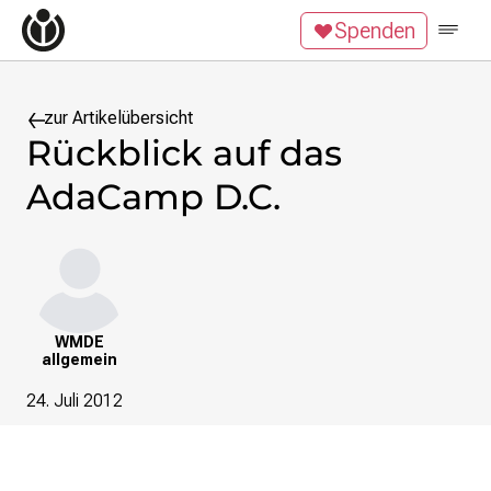
Zum Inhalt überspringen
Spenden
Wikipedia unterstützen
Spenden
Mitglied werden
Mitmachen
zur Artikelübersicht
Rückblick auf das
News
AdaCamp D.C.
Blog
Veranstaltungen
Publikationen
Tech News
Podcast
WMDE
Themen
allgemein
Digitales Ehrenamt
24. Juli 2012
Freie Bildung
Freie Inhalte
Wissensgerechtigkeit
Krieg gegen die Ukraine