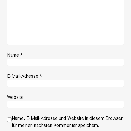
Presse
Suchanfrage
Suchen
Zum Inhalt überspringen
Name
*
E-Mail-Adresse
*
Website
Name, E-Mail-Adresse und Website in diesem Browser
für meinen nächsten Kommentar speichern.