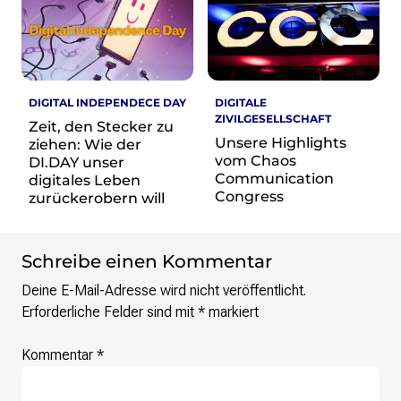
re•shape
Verschlusssache Prüfung
Wissen. Macht. Gerechtigkeit.
Wikipedia-Schwesterprojekte
DIGITAL INDEPENDECE DAY
DIGITALE
MediaWiki
ZIVILGESELLSCHAFT
Zeit, den Stecker zu
Wikibase
Unsere Highlights
ziehen: Wie der
Wikibooks
vom Chaos
DI.DAY unser
Wikisource
Communication
digitales Leben
Wiktionary
Congress
zurückerobern will
Wikiversity
Wikivoyage
Schreibe einen Kommentar
Über uns
Deine E-Mail-Adresse wird nicht veröffentlicht.
Verein
Erforderliche Felder sind mit
*
markiert
Unsere Werte
Strategische Ausrichtung 2030
Kommentar
*
Ansprechpartner*innen
Transparenz