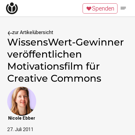
Zum Inhalt überspringen
Spenden
Wikipedia unterstützen
Spenden
Mitglied werden
Mitmachen
zur Artikelübersicht
WissensWert-Gewinner
News
veröffentlichen
Blog
Veranstaltungen
Motivationsfilm für
Publikationen
Creative Commons
Tech News
Podcast
Themen
Digitales Ehrenamt
Freie Bildung
Nicole Ebber
Freie Inhalte
Wissensgerechtigkeit
27. Juli 2011
Krieg gegen die Ukraine