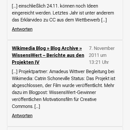
[...] einschließlich 24.11. können noch Ideen
Presse
eingereicht werden. Letztes Jahr ist unter anderem
das Erklärvideo zu CC aus dem Wettbewerb [...]
Suchanfrage
Antworten
Suchen
Zum Inhalt überspringen
Wikimedia Blog » Blog Archive »
7. November
WissensWert – Berichte aus den
2011 um
Projekten IV
13:21 Uhr
[...] Projektpartner: Amadeus Wittwer Begleitung bei
Wikimedia: Catrin Schoneville Status: Das Projekt ist
abgeschlossen, der Film wurde veröffentlicht. Mehr
dazu im Blogpost: WissensWert-Gewinner
veröffentlichen Motivationsfilm für Creative
Commons. [...]
Antworten