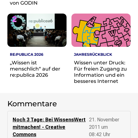
re•shape
von GODIN
Verschlusssache Prüfung
Wissen. Macht. Gerechtigkeit.
Wikipedia-Schwesterprojekte
MediaWiki
Wikibase
Wikibooks
RE:PUBLICA 2026
JAHRESRÜCKBLICK
Wikisource
„Wissen ist
Wissen unter Druck:
Wiktionary
menschlich“ auf der
Für freien Zugang zu
Wikiversity
re:publica 2026
Information und ein
besseres Internet
Wikivoyage
Über uns
Kommentare
Verein
Unsere Werte
Strategische Ausrichtung 2030
Noch 3 Tage: Bei WissensWert
21. November
Ansprechpartner*innen
mitmachen! - Creative
2011 um
Transparenz
Commons
08:42 Uhr