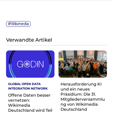
Wikimedia Deutschland wird 20!
Projekte
Featured
#Wikimedia
Wikipedia
Wikidata
Verwandte Artikel
Wikimedia Commons
Initiativen für freies Wisses
Bündnis Freie Bildung
Bündnis F5
Das ABC des Freien Wissens
Das WikiLibrary Manifest
GLAM – Kultur- und Gedächtnisinstitutionen
Herausforderung KI
GLOBAL OPEN DATA
INTEGRATION NETWORK
und ein neues
Lizenzhinweisgenerator
Präsidium: Die 31.
Offene Daten besser
Monsters of Law
Mitgliederversammlu
vernetzen:
Offene Kulturdaten
ng von Wikimedia
Wikimedia
Projekt Technische Wünsche
Deutschland
Deutschland wird Teil