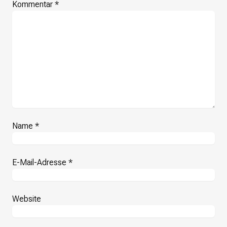
Kommentar
*
Presse
Suchanfrage
Suchen
Zum Inhalt überspringen
Name
*
E-Mail-Adresse
*
Website