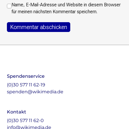
Name, E-Mail-Adresse und Website in diesem Browser
für meinen nächsten Kommentar speichern.
Footer
Instagram
LinkedIn
Facebook
Mastodon
Spendenservice
(0)30 577 11 62-19
spenden@wikimedia.de
Kontakt
(0)30 577 11 62-0
info@wikimedia.de