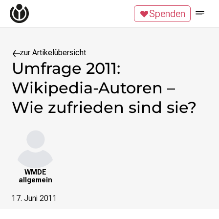
Zum Inhalt überspringen
Spenden
Wikipedia unterstützen
Spenden
Mitglied werden
Mitmachen
zur Artikelübersicht
Umfrage 2011:
News
Wikipedia-Autoren –
Blog
Veranstaltungen
Wie zufrieden sind sie?
Publikationen
Tech News
Podcast
Themen
Digitales Ehrenamt
WMDE
allgemein
Freie Bildung
Freie Inhalte
17. Juni 2011
Wissensgerechtigkeit
Krieg gegen die Ukraine