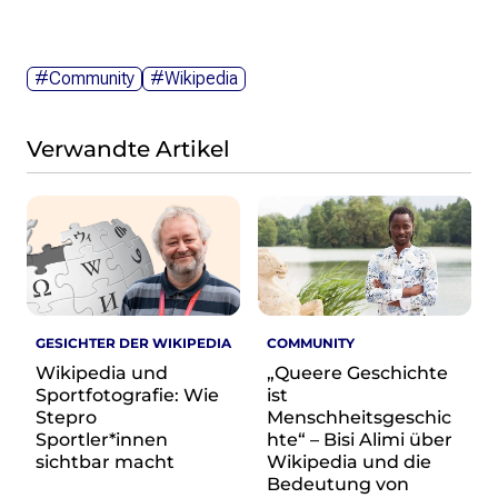
Wikimedia Deutschland wird 20!
Projekte
#Community
#Wikipedia
Featured
Wikipedia
Verwandte Artikel
Wikidata
Wikimedia Commons
Initiativen für freies Wisses
Bündnis Freie Bildung
Bündnis F5
Das ABC des Freien Wissens
Das WikiLibrary Manifest
GESICHTER DER WIKIPEDIA
COMMUNITY
GLAM – Kultur- und Gedächtnisinstitutionen
Wikipedia und
„Queere Geschichte
Lizenzhinweisgenerator
Sportfotografie: Wie
ist
Stepro
Menschheitsgeschic
Monsters of Law
Sportler*innen
hte“ – Bisi Alimi über
Offene Kulturdaten
sichtbar macht
Wikipedia und die
Projekt Technische Wünsche
Bedeutung von