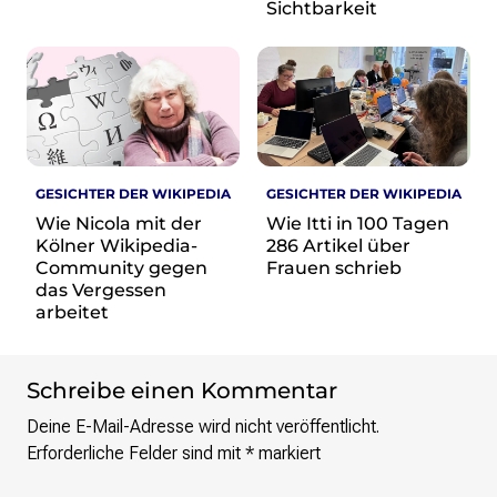
re•shape
Sichtbarkeit
Verschlusssache Prüfung
Wissen. Macht. Gerechtigkeit.
Wikipedia-Schwesterprojekte
MediaWiki
Wikibase
Wikibooks
GESICHTER DER WIKIPEDIA
GESICHTER DER WIKIPEDIA
Wikisource
Wie Nicola mit der
Wie Itti in 100 Tagen
Wiktionary
Kölner Wikipedia-
286 Artikel über
Community gegen
Frauen schrieb
Wikiversity
das Vergessen
Wikivoyage
arbeitet
Über uns
Verein
Schreibe einen Kommentar
Unsere Werte
Deine E-Mail-Adresse wird nicht veröffentlicht.
Strategische Ausrichtung 2030
Erforderliche Felder sind mit
*
markiert
Ansprechpartner*innen
Transparenz