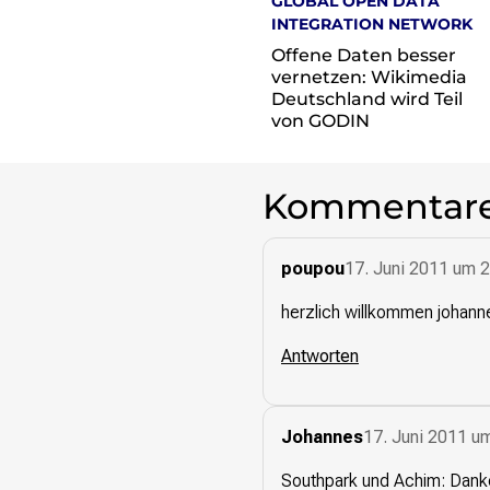
GLOBAL OPEN DATA
re•shape
INTEGRATION NETWORK
Verschlusssache Prüfung
Offene Daten besser
Wissen. Macht. Gerechtigkeit.
vernetzen: Wikimedia
Deutschland wird Teil
Wikipedia-Schwesterprojekte
von GODIN
MediaWiki
Wikibase
Wikibooks
Kommentar
Wikisource
Wiktionary
Wikiversity
poupou
17. Juni 2011 um 
Wikivoyage
herzlich willkommen johann
Über uns
Antworten
Verein
Unsere Werte
Strategische Ausrichtung 2030
Johannes
17. Juni 2011 u
Ansprechpartner*innen
Transparenz
Southpark und Achim: Danke