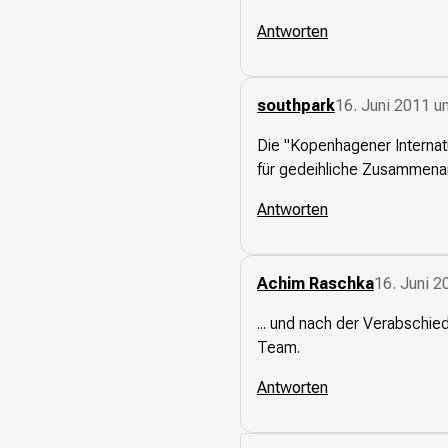
Antworten
Presse
Suchanfrage
southpark
16. Juni 2011 u
Suchen
Die "Kopenhagener Internati
Zum Inhalt überspringen
für gedeihliche Zusammenar
Antworten
Achim Raschka
16. Juni 
... und nach der Verabschi
Team.
Antworten