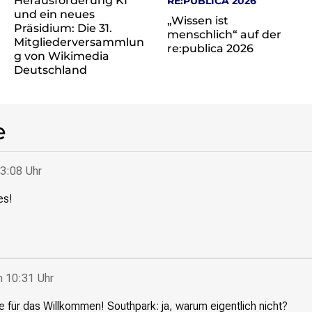
Herausforderung KI
RE:PUBLICA 2026
und ein neues
„Wissen ist
Präsidium: Die 31.
menschlich“ auf der
Mitgliederversammlun
re:publica 2026
g von Wikimedia
Deutschland
e
23:08 Uhr
es!
m 10:31 Uhr
 für das Willkommen! Southpark: ja, warum eigentlich nicht?