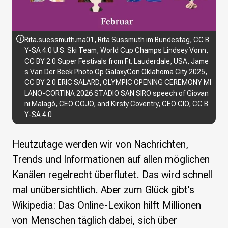
Wikimedia Deutschland wird 20!
Projekte
Rita.suessmuth.ma01
,
Rita Süssmuth im Bundestag
,
CC B
Featured
Y-SA 4.0
U.S. Ski Team
,
World Cup Champs Lindsey Vonn
,
Wikipedia
CC BY 2.0
Super Festivals
from Ft. Lauderdale, USA,
Jame
Wikidata
s Van Der Beek Photo Op GalaxyCon Oklahoma City 2025
,
Wikimedia Commons
CC BY 2.0
ERIC SALARD,
OLYMPIC OPENING CEREMONY MI
LANO-CORTINA 2026 STADIO SAN SIRO speech of Giovan
ni Malagò, CEO COJO, and Kirsty Coventry, CEO CIO
,
CC B
Initiativen für freies Wisses
Y-SA 4.0
Bündnis Freie Bildung
Bündnis F5
Heutzutage werden wir von Nachrichten,
Das ABC des Freien Wissens
Das WikiLibrary Manifest
Trends und Informationen auf allen möglichen
GLAM – Kultur- und Gedächtnisinstitutionen
Kanälen regelrecht überflutet. Das wird schnell
Lizenzhinweisgenerator
mal unübersichtlich. Aber zum Glück gibt’s
Monsters of Law
Wikipedia: Das Online-Lexikon hilft Millionen
Offene Kulturdaten
Projekt Technische Wünsche
von Menschen täglich dabei, sich über