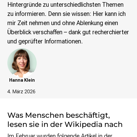
re•shape
Hintergründe zu unterschiedlichsten Themen
Verschlusssache Prüfung
zu informieren. Denn sie wissen: Hier kann ich
Wissen. Macht. Gerechtigkeit.
mir Zeit nehmen und ohne Ablenkung einen
Wikipedia-Schwesterprojekte
Überblick verschaffen – dank gut recherchierter
MediaWiki
und geprüfter Informationen.
Wikibase
Wikibooks
Wikisource
Wiktionary
Wikiversity
Hanna Klein
Wikivoyage
4. März 2026
Über uns
Verein
Unsere Werte
Was Menschen beschäftigt,
Strategische Ausrichtung 2030
lesen sie in der Wikipedia nach
Ansprechpartner*innen
Transparenz
Im Februar wurden folgende Artikel in der