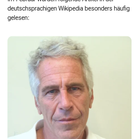
deutschsprachigen Wikipedia besonders häufig
Presse
gelesen:
Suchanfrage
Suchen
Zum Inhalt überspringen