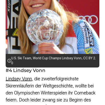
U.S. Ski Team
,
World Cup Champs Lindsey Vonn
,
CC BY 2.
0
#4 Lindsey Vonn
Lindsey Vonn
, die zweiterfolgreichste
Skirennläuferin der Weltgeschichte, wollte bei
den Olympischen Winterspielen ihr Comeback
feiern. Doch leider zwang sie zu Beginn des