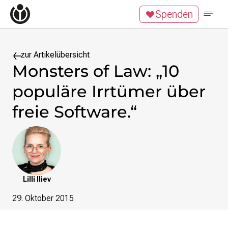
Zum Inhalt überspringen
Spenden
Wikipedia unterstützen
Spenden
Mitglied werden
Mitmachen
zur Artikelübersicht
Monsters of Law: „10
News
populäre Irrtümer über
Blog
Veranstaltungen
freie Software.“
Publikationen
Tech News
Podcast
Themen
Digitales Ehrenamt
Lilli Iliev
Freie Bildung
29. Oktober 2015
Freie Inhalte
Wissensgerechtigkeit
Krieg gegen die Ukraine