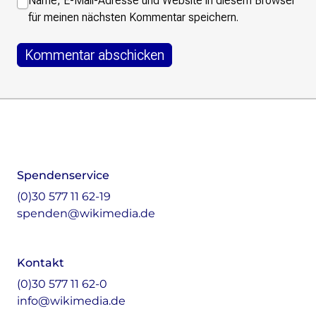
Name, E-Mail-Adresse und Website in diesem Browser
für meinen nächsten Kommentar speichern.
Footer
Instagram
LinkedIn
Facebook
Mastodon
Spendenservice
(0)30 577 11 62-19
spenden@wikimedia.de
Kontakt
(0)30 577 11 62-0
info@wikimedia.de