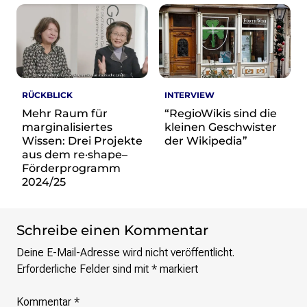
re•shape
Verschlusssache Prüfung
Wissen. Macht. Gerechtigkeit.
Wikipedia-Schwesterprojekte
MediaWiki
RÜCKBLICK
INTERVIEW
Wikibase
Mehr Raum für
“RegioWikis sind die
Wikibooks
marginalisiertes
kleinen Geschwister
Wikisource
Wissen: Drei Projekte
der Wikipedia”
Wiktionary
aus dem re·shape–
Wikiversity
Förderprogramm
2024/25
Wikivoyage
Über uns
Schreibe einen Kommentar
Verein
Unsere Werte
Deine E-Mail-Adresse wird nicht veröffentlicht.
Strategische Ausrichtung 2030
Erforderliche Felder sind mit
*
markiert
Ansprechpartner*innen
Transparenz
Kommentar
*