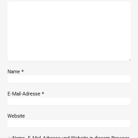
Presse
Suchanfrage
Suchen
Zum Inhalt überspringen
Name
*
E-Mail-Adresse
*
Website