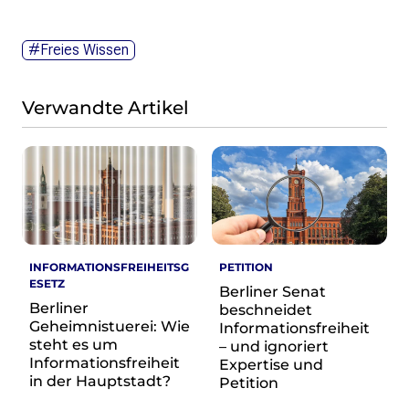
Wikimedia Deutschland wird 20!
#Freies Wissen
Projekte
Featured
Wikipedia
Verwandte Artikel
Wikidata
Wikimedia Commons
Initiativen für freies Wisses
Bündnis Freie Bildung
Bündnis F5
Das ABC des Freien Wissens
INFORMATIONSFREIHEITSG
PETITION
Das WikiLibrary Manifest
ESETZ
Berliner Senat
GLAM – Kultur- und Gedächtnisinstitutionen
Berliner
beschneidet
Lizenzhinweisgenerator
Geheimnistuerei: Wie
Informationsfreiheit
steht es um
Monsters of Law
– und ignoriert
Informationsfreiheit
Expertise und
Offene Kulturdaten
in der Hauptstadt?
Petition
Projekt Technische Wünsche