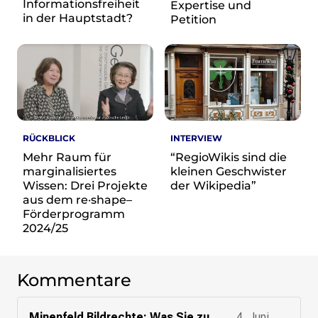
re•shape
Informationsfreiheit
Expertise und
in der Hauptstadt?
Verschlusssache Prüfung
Petition
Wissen. Macht. Gerechtigkeit.
Wikipedia-Schwesterprojekte
MediaWiki
Wikibase
Wikibooks
Wikisource
RÜCKBLICK
INTERVIEW
Wiktionary
Mehr Raum für
“RegioWikis sind die
marginalisiertes
kleinen Geschwister
Wikiversity
Wissen: Drei Projekte
der Wikipedia”
Wikivoyage
aus dem re·shape–
Förderprogramm
Über uns
2024/25
Verein
Unsere Werte
Strategische Ausrichtung 2030
Kommentare
Ansprechpartner*innen
Transparenz
Minenfeld Bildrechte: Was Sie zu
4. Juni