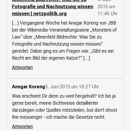
Fotografie und Nachnutzung wissen
2015 um
Presse
müssen | netzpolitik.org
11:45 Uhr
[…] Vergangene Woche hat Ansgar Koreng von JBB
Suchanfrage
bei der Wikimedia-Veranstaltungsserie „Monsters of
Law“ über „Minenfeld Bildrechte: Was Sie zu
Suchen
Fotografie und Nachnutzung wissen müssen“
Zum Inhalt überspringen
geredet. Dabei ging es um Fragen wie: „Gibt es ein
Recht am Bild der eigenen Katze?“ […]
Antworten
Ansgar Koreng
3. Juni 2015 um 18:27 Uhr
Was erscheint Dir denn zu weit hergeholt? Ich bin ja
gerne bereit, meine Sichtweise detaillierter
darzulegen oder Quellen mitzuteilen, but don't shoot
the messenger - ich mache die Gesetze nicht.
Antworten