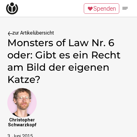
Zum Inhalt überspringen
Spenden
Wikipedia unterstützen
Spenden
Mitglied werden
Mitmachen
zur Artikelübersicht
Monsters of Law Nr. 6
News
oder: Gibt es ein Recht
Blog
Veranstaltungen
am Bild der eigenen
Publikationen
Katze?
Tech News
Podcast
Themen
Digitales Ehrenamt
Freie Bildung
Christopher
Freie Inhalte
Schwarzkopf
Wissensgerechtigkeit
Krieg gegen die Ukraine
3. Juni 2015