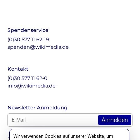
Footer
Instagram
LinkedIn
Facebook
Mastodon
Spendenservice
(0)30 577 11 62-19
spenden@wikimedia.de
Kontakt
(0)30 577 11 62-0
info@wikimedia.de
Newsletter Anmeldung
E-Mail für Newsletter *
DSGVO Hinweis
Wir verwenden Cookies auf unserer Website, um