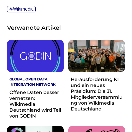
Wikimedia Deutschland wird 20!
#Wikimedia
Projekte
Featured
Verwandte Artikel
Wikipedia
Wikidata
Wikimedia Commons
Initiativen für freies Wisses
Bündnis Freie Bildung
Bündnis F5
Herausforderung KI
GLOBAL OPEN DATA
Das ABC des Freien Wissens
INTEGRATION NETWORK
und ein neues
Das WikiLibrary Manifest
Präsidium: Die 31.
Offene Daten besser
Mitgliederversammlu
GLAM – Kultur- und Gedächtnisinstitutionen
vernetzen:
ng von Wikimedia
Wikimedia
Lizenzhinweisgenerator
Deutschland
Deutschland wird Teil
Monsters of Law
von GODIN
Offene Kulturdaten
Projekt Technische Wünsche