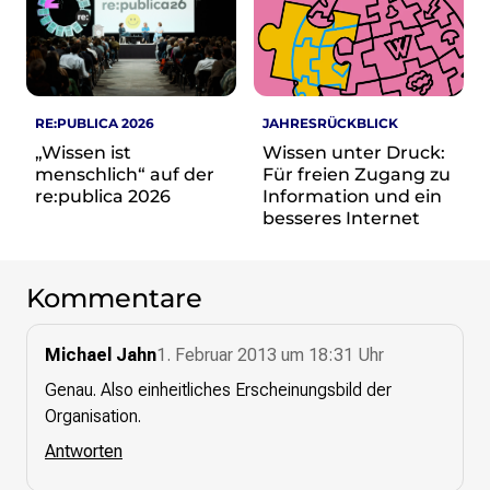
re•shape
Verschlusssache Prüfung
Wissen. Macht. Gerechtigkeit.
Wikipedia-Schwesterprojekte
RE:PUBLICA 2026
JAHRESRÜCKBLICK
MediaWiki
„Wissen ist
Wissen unter Druck:
Wikibase
menschlich“ auf der
Für freien Zugang zu
Wikibooks
re:publica 2026
Information und ein
Wikisource
besseres Internet
Wiktionary
Wikiversity
Wikivoyage
Kommentare
Über uns
Michael Jahn
1. Februar 2013 um 18:31 Uhr
Verein
Genau. Also einheitliches Erscheinungsbild der
Unsere Werte
Organisation.
Strategische Ausrichtung 2030
Ansprechpartner*innen
Antworten
Transparenz