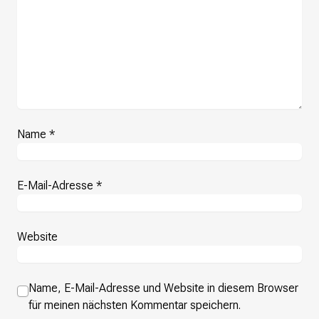
Presse
Suchanfrage
Suchen
Zum Inhalt überspringen
Name
*
E-Mail-Adresse
*
Website
Name, E-Mail-Adresse und Website in diesem Browser
für meinen nächsten Kommentar speichern.