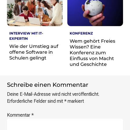
re•shape
Verschlusssache Prüfung
Wissen. Macht. Gerechtigkeit.
Wikipedia-Schwesterprojekte
INTERVIEW MIT IT-
KONFERENZ
MediaWiki
EXPERTIN
Wem gehört Freies
Wikibase
Wie der Umstieg auf
Wissen? Eine
Wikibooks
offene Software in
Konferenz zum
Wikisource
Schulen gelingt
Einfluss von Macht
Wiktionary
und Geschichte
Wikiversity
Wikivoyage
Schreibe einen Kommentar
Über uns
Deine E-Mail-Adresse wird nicht veröffentlicht.
Verein
Erforderliche Felder sind mit
*
markiert
Unsere Werte
Strategische Ausrichtung 2030
Kommentar
*
Ansprechpartner*innen
Transparenz