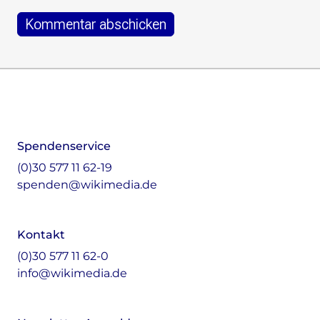
Footer
Instagram
LinkedIn
Facebook
Mastodon
Spendenservice
(0)30 577 11 62-19
spenden@wikimedia.de
Kontakt
(0)30 577 11 62-0
info@wikimedia.de