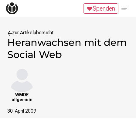
Zum Inhalt überspringen
Spenden
Wikipedia unterstützen
Spenden
Mitglied werden
Mitmachen
zur Artikelübersicht
Heranwachsen mit dem
News
Social Web
Blog
Veranstaltungen
Publikationen
Tech News
Podcast
WMDE
Themen
allgemein
Digitales Ehrenamt
30. April 2009
Freie Bildung
Freie Inhalte
Wissensgerechtigkeit
Krieg gegen die Ukraine