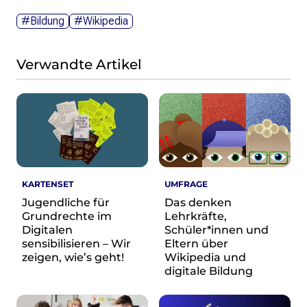
Wikimedia Deutschland wird 20!
#Bildung
#Wikipedia
Projekte
Featured
Verwandte Artikel
Wikipedia
Wikidata
Wikimedia Commons
Initiativen für freies Wisses
Bündnis Freie Bildung
Bündnis F5
KARTENSET
UMFRAGE
Das ABC des Freien Wissens
Jugendliche für
Das denken
Das WikiLibrary Manifest
Grundrechte im
Lehrkräfte,
GLAM – Kultur- und Gedächtnisinstitutionen
Digitalen
Schüler*innen und
Lizenzhinweisgenerator
sensibilisieren – Wir
Eltern über
zeigen, wie’s geht!
Wikipedia und
Monsters of Law
digitale Bildung
Offene Kulturdaten
Projekt Technische Wünsche