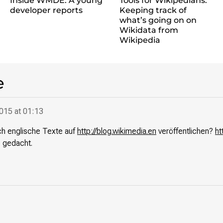
Inside WMDE: A young
Tools for Wikipedians:
developer reports
Keeping track of
what’s going on on
Wikidata from
Wikipedia
e
015 at 01:13
ich englische Texte auf
http://blog.wikimedia.en
veröffentlichen?
ht
 gedacht.