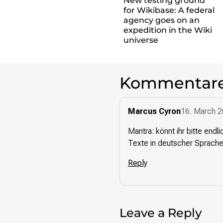
New testing ground
for Wikibase: A federal
agency goes on an
expedition in the Wiki
universe
Kommentar
Marcus Cyron
16. March 2
Mantra: könnt ihr bitte endl
Texte in deutscher Sprache
Reply
Leave a Reply