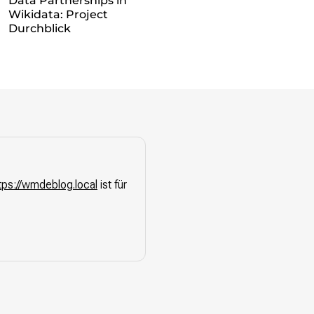
Data Partnerships in
Wikidata: Project
Durchblick
tps://wmdeblog.local
ist für