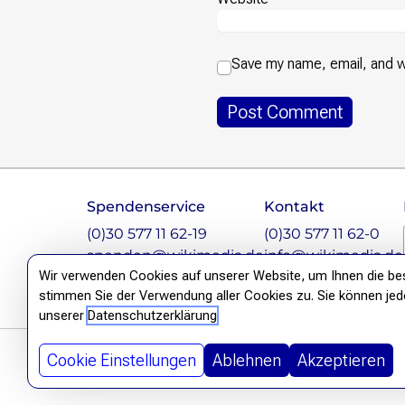
Save my name, email, and we
Footer
Spendenservice
Kontakt
Instagram
LinkedIn
Facebook
Mastodon
(0)30 577 11 62-19
(0)30 577 11 62-0
spenden@wikimedia.de
info@wikimedia.de
Wir verwenden Cookies auf unserer Website, um Ihnen die best
stimmen Sie der Verwendung aller Cookies zu. Sie können jedoc
unserer
Datenschutzerklärung
Ablehnen
Akzeptieren
Cookie Einstellungen