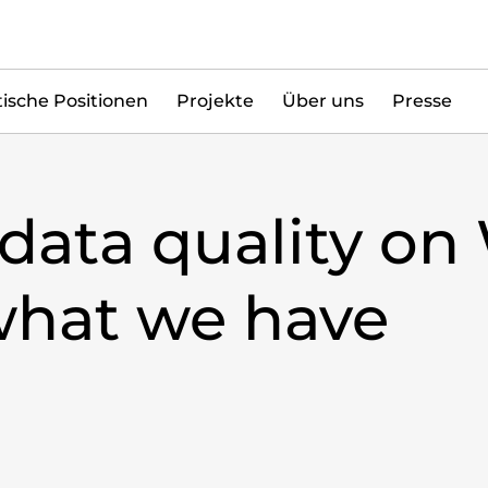
tische Positionen
Projekte
Über uns
Presse
data quality on 
what we have