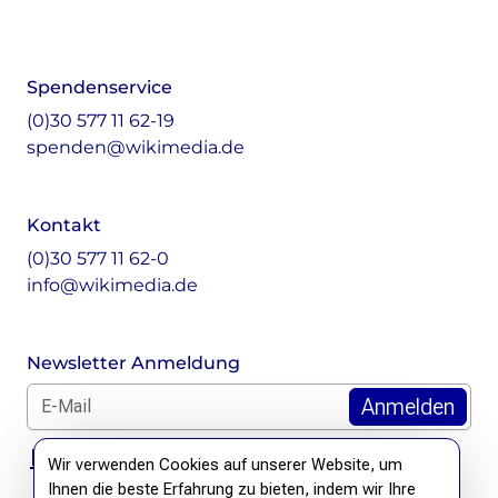
Instagram
LinkedIn
Facebook
Mastodon
Spendenservice
(0)30 577 11 62-19
spenden@wikimedia.de
Kontakt
(0)30 577 11 62-0
info@wikimedia.de
Newsletter Anmeldung
E-Mail für Newsletter *
DSGVO Hinweis
Wir verwenden Cookies auf unserer Website, um
Ihnen die beste Erfahrung zu bieten, indem wir Ihre