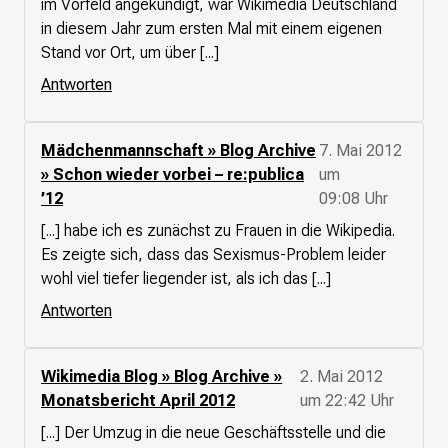
im Vorfeld angekündigt, war Wikimedia Deutschland
in diesem Jahr zum ersten Mal mit einem eigenen
Presse
Stand vor Ort, um über [...]
Suchanfrage
Antworten
Suchen
Mädchenmannschaft » Blog Archive
7. Mai 2012
Zum Inhalt überspringen
» Schon wieder vorbei – re:publica
um
’12
09:08 Uhr
[...] habe ich es zunächst zu Frauen in die Wikipedia.
Es zeigte sich, dass das Sexismus-Problem leider
wohl viel tiefer liegender ist, als ich das [...]
Antworten
Wikimedia Blog » Blog Archive »
2. Mai 2012
Monatsbericht April 2012
um 22:42 Uhr
[...] Der Umzug in die neue Geschäftsstelle und die