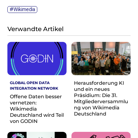
Wikimedia Deutschland wird 20!
#Wikimedia
Projekte
Featured
Verwandte Artikel
Wikipedia
Wikidata
Wikimedia Commons
Initiativen für freies Wisses
Bündnis Freie Bildung
Bündnis F5
Herausforderung KI
GLOBAL OPEN DATA
Das ABC des Freien Wissens
INTEGRATION NETWORK
und ein neues
Das WikiLibrary Manifest
Präsidium: Die 31.
Offene Daten besser
Mitgliederversammlu
GLAM – Kultur- und Gedächtnisinstitutionen
vernetzen:
ng von Wikimedia
Wikimedia
Lizenzhinweisgenerator
Deutschland
Deutschland wird Teil
Monsters of Law
von GODIN
Offene Kulturdaten
Projekt Technische Wünsche