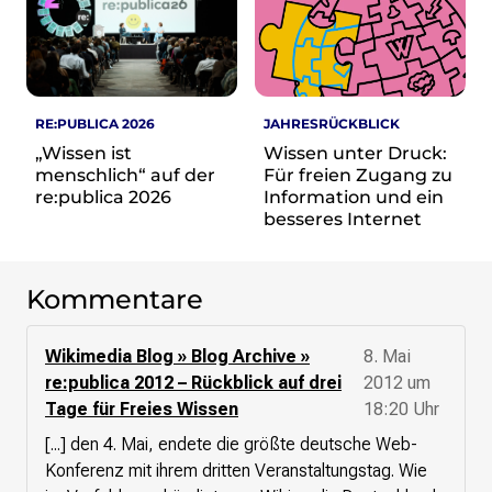
re•shape
Verschlusssache Prüfung
Wissen. Macht. Gerechtigkeit.
Wikipedia-Schwesterprojekte
RE:PUBLICA 2026
JAHRESRÜCKBLICK
MediaWiki
„Wissen ist
Wissen unter Druck:
Wikibase
menschlich“ auf der
Für freien Zugang zu
Wikibooks
re:publica 2026
Information und ein
Wikisource
besseres Internet
Wiktionary
Wikiversity
Wikivoyage
Kommentare
Über uns
Wikimedia Blog » Blog Archive »
8. Mai
Verein
re:publica 2012 – Rückblick auf drei
2012 um
Unsere Werte
Tage für Freies Wissen
18:20 Uhr
Strategische Ausrichtung 2030
[...] den 4. Mai, endete die größte deutsche Web-
Ansprechpartner*innen
Konferenz mit ihrem dritten Veranstaltungstag. Wie
Transparenz