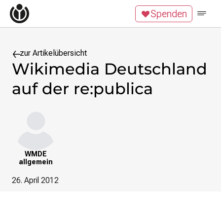
Zum Inhalt überspringen
Spenden
Wikipedia unterstützen
Spenden
Mitglied werden
Mitmachen
zur Artikelübersicht
Wikimedia Deutschland
News
auf der re:publica
Blog
Veranstaltungen
Publikationen
Tech News
Podcast
WMDE
Themen
allgemein
Digitales Ehrenamt
26. April 2012
Freie Bildung
Freie Inhalte
Wissensgerechtigkeit
Krieg gegen die Ukraine